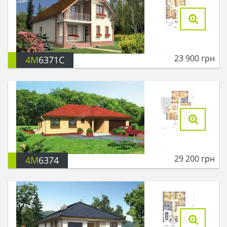
23 900
грн
4M
6371C
29 200
грн
4M
6374