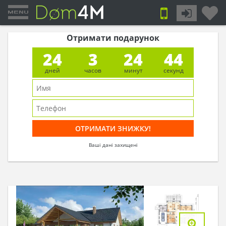
Отримати подарунок
24
3
24
44
дней
часов
минут
секунд
Ваші дані захищені