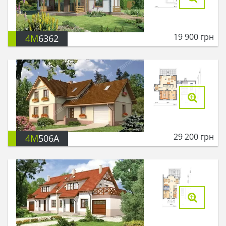
19 900
грн
4M
6362
29 200
грн
4M
506A