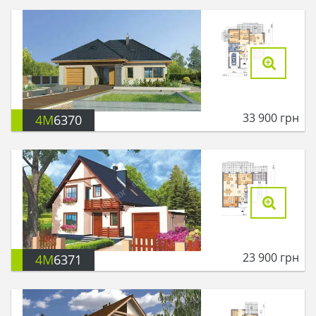
33 900
грн
4M
6370
23 900
грн
4M
6371