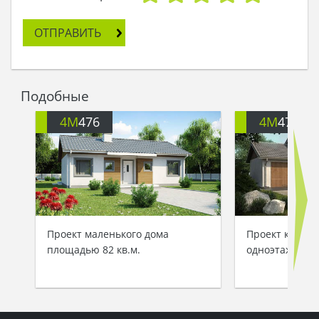
готовится пища, имеется комната для
хранениябытовой техники и продуктов.
ОТПРАВИТЬ
Планировка рассчитана на три спальни.
Комфортные и вместительные апартаменты
находятся подальше от гостевого помещения.
Личные комнаты имеют идентичные размеры и
Подобные
планировку, что ставит проживающих в
одинаковые условия.
4M
476
4M
476G
Архитекторы предусмотрели два санузла, место
под гардероб, имеется отдельная комната, где
можно заниматься поделками, техническими
работами, допускается использовать ее для
других вспомогательных нужд.
Проект маленького дома
Проект комфор
площадью 82 кв.м.
одноэтажного 