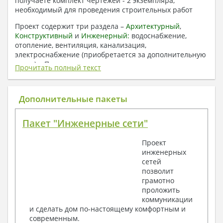
получаете комплект чертежей - 2 экземпляра,
необходимый для проведения строительных работ
Проект содержит три раздела –
Архитектурный
,
Конструктивный
и
Инженерный:
водоснабжение,
отопление, вентиляция, канализация,
электроснабжение (приобретается за дополнительную
плату) + Пояснительная записка.
Прочитать полный текст
1. Архитектурный раздел:
Общие данные по проекту
Дополнительные пакеты
План координационных осей
Поэтажные кладочные планы
Пакет "Инженерные сети"
Поэтажные маркировочные планы с
экспликацией помещений
Проект
План кровли
инженерных
Разрезы и состав конструкций
сетей
Фасады с ведомостью внешних отделок
позволит
Элементы проемов – спецификация
грамотно
Ведомость перемычек – сечения и
проложить
спецификация
коммуникации
Экспликация полов
и сделать дом по-настоящему комфортным и
Объемы основных строительных материалов
современным.
Архитектурные узлы в конструкциях