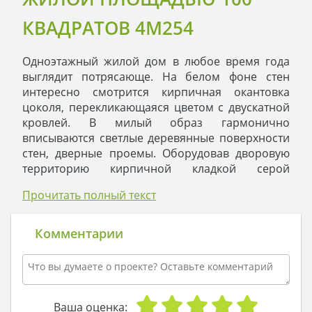
КВАДРАТОВ 4M254
Одноэтажный жилой дом в любое время года
выглядит потрясающе. На белом фоне стен
интересно смотрится кирпичная окантовка
цоколя, перекликающаяся цветом с двускатной
кровлей. В милый образ гармонично
вписываются светлые деревянные поверхности
стен, дверные проемы. Оборудовав дворовую
территорию кирпичной кладкой серой
тональности, можно получить целостную
Прочитать полный текст
картину аристократичного участка.
Небольшая площадь мудро разделена на
просторные комнаты. В гостиной убраны
Комментарии
перегородки и получилась просторная
комната,столовую и кухню. Роскошный камин в
центре сможет быстро согреть тех, кто пришел с
холода. Выход прямо в сад расширяет
возможности отдыха. Рядом с местом где
Ваша оценка: