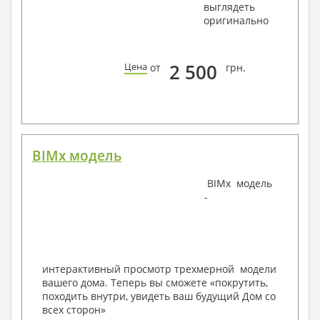
выглядеть
оригинально
Водоснабжение и канализация
Условные обозначения с общими данными
Поэтажная система водоснабжения и
2 500
Цена
от
грн.
канализации
Аксонометрическая схема водоснабжения и
канализации
Узлы и спецификация материалов
Отопление, вентиляция
BIMx модель
Условные обозначения с общими данными
Система вентиляции
Система отопления
BIMx модель
Аксонометрическая схема системы отопления
-
Тепловая схема
Спецификация материалов
Электротехнические решения:
Условные обозначения и общие данные
интерактивный просмотр трехмерной модели
Принципиальная схема ВРУ
вашего дома. Теперь вы сможете «покрутить,
План сетей освещения, план силовых сетей
походить внутри, увидеть ваш будущий Дом со
Схема системы уравнения потенциалов
всех сторон»
Схема повторного контура заземления