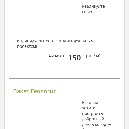
viber
, e-mail, телефон -
наши контакты
.
Реализуйте
Всегда рады Вам помочь!
свою
индивидуальность с индивидуальным
проектом!
150
Цена
: от
грн. / м²
Пакет Геология
Если вы
хотите
построить
добротный
дом, в котором