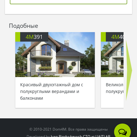
по своей жизненной тропе, и пусть судьба
благоволит к вам! А ты, младший мой сын, строй
свой дом: особняк прекрасен, и он будет
смотреться как бриллиант среди украинской
Подобные
природы, степей, лесов и вольного ветра.
Сыновья отправились кто куда, а младший сын
4M
391
4M
401
действительно реализовал свою мечту: он
построил тот особняк, проект которого
показывал отцу. И получился у него славный
крепкий дом, а затем и жизнь хозяина
сложилась легко и удачно: и богатство, и
любовь, и мир в доме – все у него было!
Красивый двухэтажный дом с
Великолепный
полукруглыми верандами и
полукруглыми
балконами
© 2010-2021 Dom4M. Все права защищены
Developed by
Ivan Bindyukevych CTO at UAITLAB