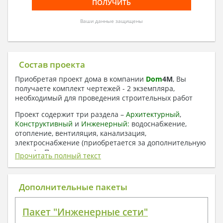
Ваши данные защищены
Состав проекта
Приобретая проект дома в компании
Dom
4
M
, Вы
получаете комплект чертежей - 2 экземпляра,
необходимый для проведения строительных работ
Проект содержит три раздела –
Архитектурный
,
Конструктивный
и
Инженерный:
водоснабжение,
отопление, вентиляция, канализация,
электроснабжение (приобретается за дополнительную
плату) + Пояснительная записка.
Прочитать полный текст
1. Архитектурный раздел:
Общие данные по проекту
Дополнительные пакеты
План координационных осей
Поэтажные кладочные планы
Пакет "Инженерные сети"
Поэтажные маркировочные планы с
экспликацией помещений