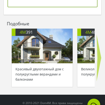
Подобные
4M
391
4M
401
Красивый двухэтажный дом с
Великолепный
полукруглыми верандами и
полукруглыми
балконами
© 2010-2021 Dom4M. Все права защищены