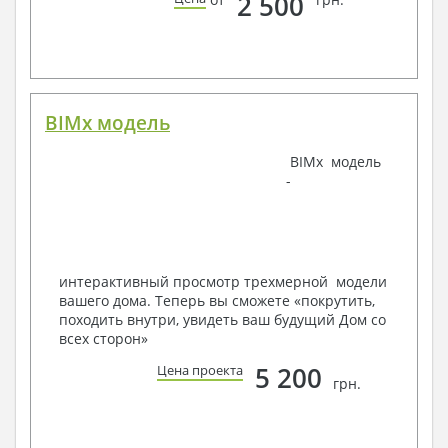
2 500
канализации
Аксонометрическая схема водоснабжения и
канализации
Узлы и спецификация материалов
Отопление, вентиляция
BIMx модель
Условные обозначения с общими данными
Система вентиляции
Система отопления
BIMx модель
Аксонометрическая схема системы отопления
-
Тепловая схема
Спецификация материалов
Электротехнические решения:
Условные обозначения и общие данные
интерактивный просмотр трехмерной модели
Принципиальная схема ВРУ
вашего дома. Теперь вы сможете «покрутить,
План сетей освещения, план силовых сетей
походить внутри, увидеть ваш будущий Дом со
Схема системы уравнения потенциалов
всех сторон»
Схема повторного контура заземления
5 200
Цена проекта
Спецификация материалов
грн.
Проект является типовым и не учитывает конкретных
условий строительства