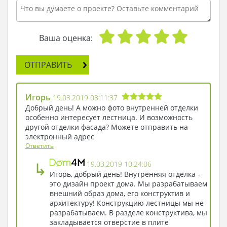
одного авто. Помещение топочной выполнено
отдельно, возможно его использование для
домашней мастерской. В свободную гостиную
включена потрясающая по красоте эркерная
Ваша оценка:
часть. Находясь внутри помещения, гости
получают возможность вкруговую обозревать
ОТПРАВИТЬ
территорию, наблюдать за красотою природы и
восхищаться ее непостоянством.
Гостиная и столовая собраны в одном
Игорь
19.03.2019 08:11:37
пространстве. Размеры достаточные для
Добрый день! А можно фото внутренней отделки
быстрого завтрака и душевного семейного
особенно интересует лестница. И возможность
ужина. Второй этаж отдан под ночную зону и
другой отделки фасада? Можете отправить на
электронный адрес
включает три отдельные спальни. Две из них
Ответить
практически одинаковые по площади, имеют
зеркальную планировку. Третья – особая
↳
19.03.2019 10:24:06
гордость особняка. Ее размеров достаточно для
Игорь, добрый день! Внутренняя отделка -
размещения шикарного спального гарнитура.
это дизайн проект дома. Мы разрабатываем
Два удобных закрытых балкончика площадью
внешний образ дома, его конструктив и
архитектуру! Конструкцию лестницы мы не
по 4 кв. м. позволяют хозяевам встречать
разрабатываем. В разделе конструктива, мы
рассветы и закаты, пользоваться гаджетами на
закладывается отверстие в плите