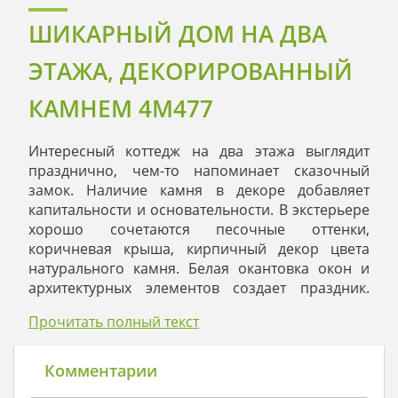
ШИКАРНЫЙ ДОМ НА ДВА
ЭТАЖА, ДЕКОРИРОВАННЫЙ
КАМНЕМ 4M477
Интересный коттедж на два этажа выглядит
празднично, чем-то напоминает сказочный
замок. Наличие камня в декоре добавляет
капитальности и основательности. В экстерьере
хорошо сочетаются песочные оттенки,
коричневая крыша, кирпичный декор цвета
натурального камня. Белая окантовка окон и
архитектурных элементов создает праздник.
Ажурные ограждения балкона хорошо
Прочитать полный текст
дополняют образ.
Первый этаж условно можно разделить на две
почти равные части. Просторный встроенный
Комментарии
гараж рассчитан на хранение и обслуживание