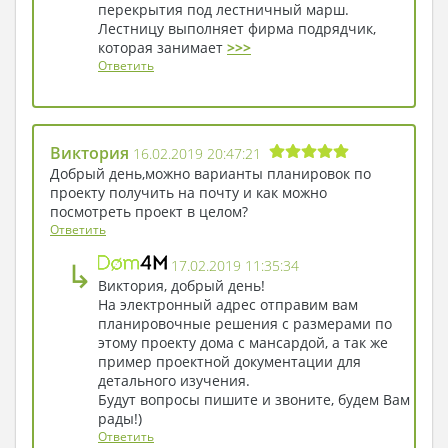
свежем воздухе, устраивать чаепития и
перекрытия под лестничный марш.
наслаждаться ароматами цветов.
Лестницу выполняет фирма подрядчик,
Лучшим из вариантов оформления ландшафта
которая занимает
>>>
будет классический стиль: удобные лавочки,
Ответить
беседки, увитые диким виноградом, прямые
дорожки с бордюрами и розарий.
Виктория
16.02.2019 20:47:21
Добрый день,можно варианты планировок по
проекту получить на почту и как можно
посмотреть проект в целом?
Ответить
↳
17.02.2019 11:35:34
Виктория, добрый день!
На электронный адрес отправим вам
планировочные решения с размерами по
этому проекту дома с мансардой, а так же
пример проектной документации для
детального изучения.
Будут вопросы пишите и звоните, будем Вам
рады!)
Ответить