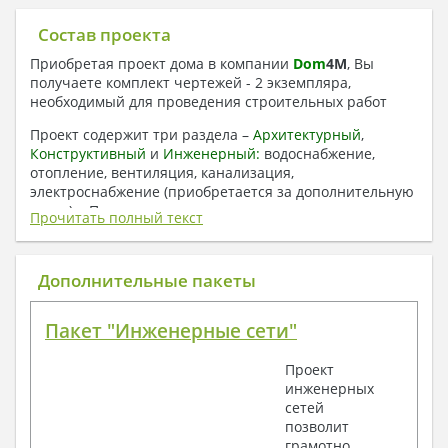
Состав проекта
Приобретая проект дома в компании
Dom
4
M
, Вы
получаете комплект чертежей - 2 экземпляра,
необходимый для проведения строительных работ
Проект содержит три раздела –
Архитектурный
,
Конструктивный
и
Инженерный:
водоснабжение,
отопление, вентиляция, канализация,
электроснабжение (приобретается за дополнительную
плату) + Пояснительная записка.
Прочитать полный текст
1. Архитектурный раздел:
Общие данные по проекту
Дополнительные пакеты
План координационных осей
Поэтажные кладочные планы
Пакет "Инженерные сети"
Поэтажные маркировочные планы с
экспликацией помещений
Проект
План кровли
инженерных
Разрезы и состав конструкций
сетей
Фасады с ведомостью внешних отделок
позволит
Элементы проемов – спецификация
грамотно
Ведомость перемычек – сечения и