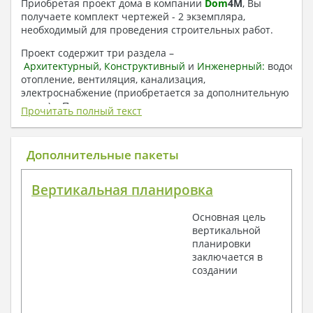
Приобретая проект дома в компании
Dom
4
M
, Вы
получаете комплект чертежей - 2 экземпляра,
необходимый для проведения строительных работ.
Проект содержит три раздела –
Архитектурный
,
Конструктивный
и
Инженерный:
водоснаб
отопление, вентиляция, канализация,
электроснабжение (приобретается за дополнительную
плату) + Пояснительная записка.
Прочитать полный текст
1. Архитектурный раздел:
Общие данные по проекту
Дополнительные пакеты
План координационных осей
Поэтажные кладочные планы
Вертикальная планировка
Поэтажные маркировочные планы с
экспликацией помещений
Основная цель
План кровли
вертикальной
Разрезы и состав конструкций
планировки
Фасады с ведомостью внешних отделок
заключается в
Элементы проемов – спецификация
создании
Ведомость перемычек – сечения и
спецификация
Экспликация полов
Объемы основных строительных материалов