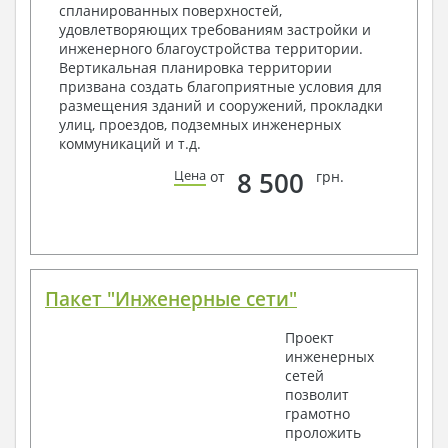
спланированных поверхностей,
Архитектурные узлы в конструкциях
удовлетворяющих требованиям застройки и
2. Конструктивный раздел:
инженерного благоустройства территории.
Вертикальная планировка территории
Общие данные по проекту
призвана создать благоприятные условия для
Схемы расположения и расчеты фундаментов
размещения зданий и сооружений, прокладки
Элементы каркаса – схемы расположения
улиц, проездов, подземных инженерных
Схема расположения перекрытий
коммуникаций и т.д.
Опоры перекрытия на стены или Узлы
армирования
8 500
Цена
от
грн.
Элементы кровли – схемы расположения
Чертежи отдельных элементов, узлы
крепления, сечения
Ведомости расхода стали и бетона
3. Инженерный раздел (приобретается по желанию
за дополнительную плату):
Пакет "Инженерные сети"
Водоснабжение и канализация
Проект
инженерных
Условные обозначения с общими данными
сетей
Поэтажная система водоснабжения и
позволит
канализации
грамотно
Аксонометрическая схема водоснабжения и
проложить
канализации