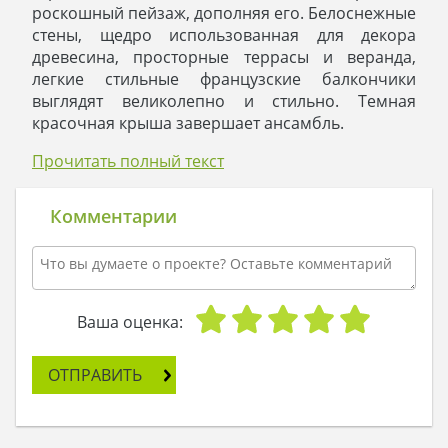
роскошный пейзаж, дополняя его. Белоснежные
стены, щедро использованная для декора
древесина, просторные террасы и веранда,
легкие стильные французские балкончики
выглядят великолепно и стильно. Темная
красочная крыша завершает ансамбль.
Превосходный жилой дом, несомненно,
Прочитать полный текст
понравится жильцам, предпочитающим
простор и комфорт. Планировкой
предусмотрено достаточное количество
Комментарии
дополнительных помещений технического
назначения, чтобы хранить пищевые продукты,
организовать мастерскую и склад бытовой
техники.
Большая часть первого этажа занимает студия-
Ваша оценка:
кухня. Зона для приготовления пищи частично
отделена от гостиной барной стойкой. Такая
ОТПРАВИТЬ
планировка способствует полноценному отдыху
и препятствует распространению запахов по
помещению. Прямо из гостиной предусмотрен