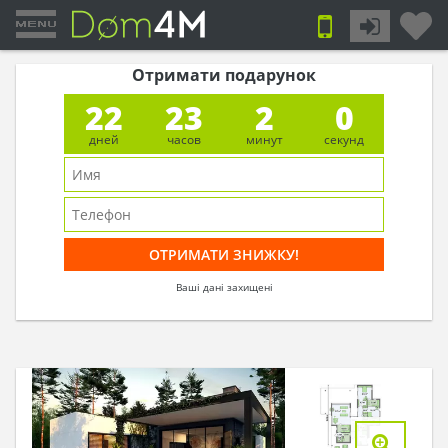
Отримати подарунок
22
23
1
59
дней
часов
минут
секунд
Ваші дані захищені