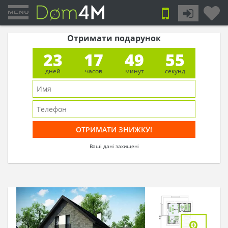
Отримати подарунок
23
17
49
54
дней
часов
минут
секунд
Ваші дані захищені