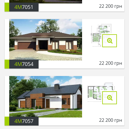
22 200
грн
4M
7051
22 200
грн
4M
7054
22 200
грн
4M
7057