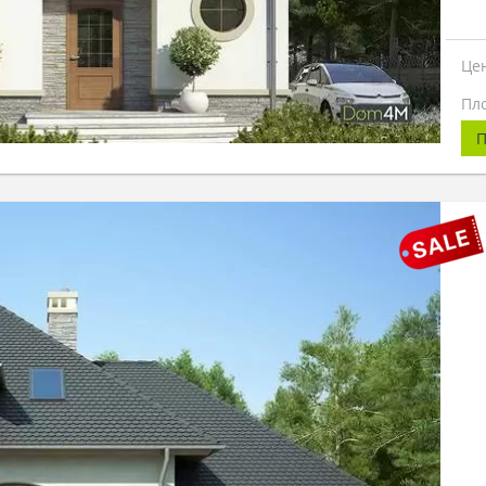
Це
Пл