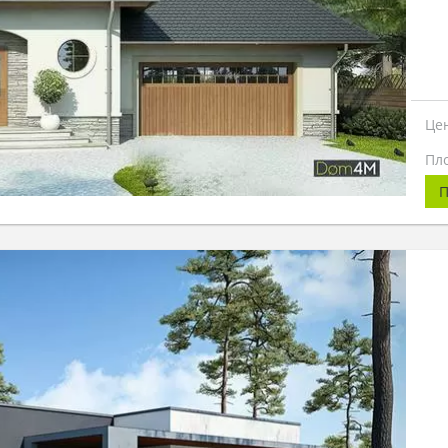
Це
Пл