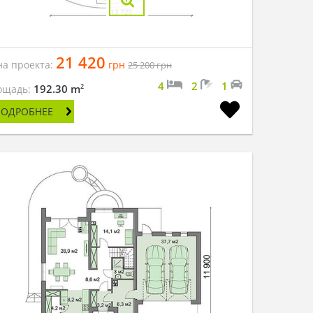
21 420
на проекта:
грн
25 200
грн
4
2
1
2
192.30 m
ощадь:
ПОДРОБНЕЕ