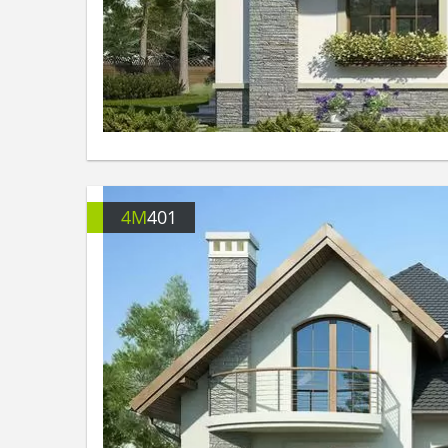
4M
401