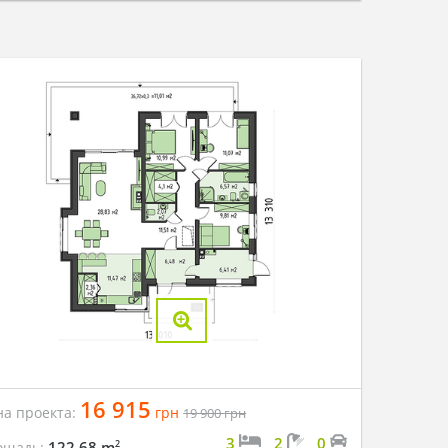
16 915
на проекта:
грн
19 900
грн
3
2
0
2
122.68 m
ощадь: