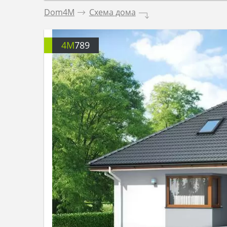
Dom4M
.
Схема дома
.
4M
789