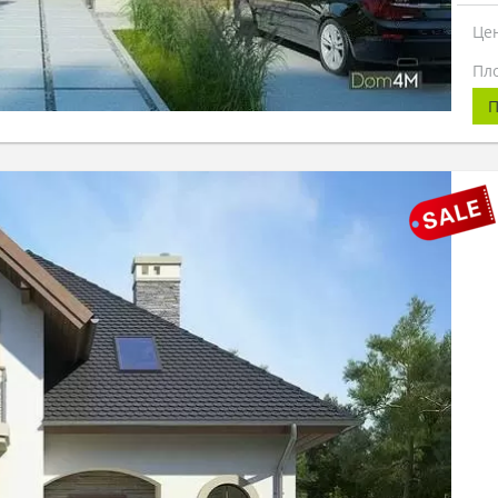
Це
Пл