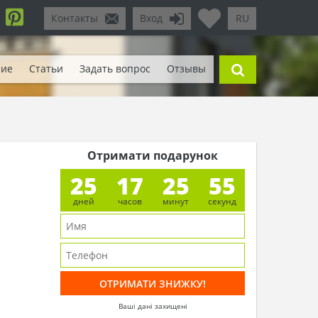
Контакты
Вход
RU
ние
Статьи
Задать вопрос
Отзывы
Отримати подарунок
25
17
25
53
дней
часов
минут
секунд
Ваші дані захищені