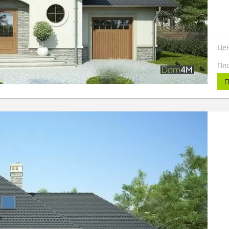
Це
Пл