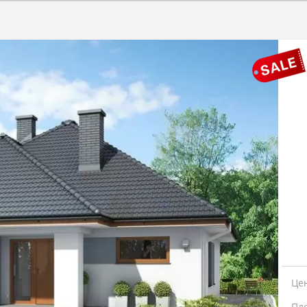
Це
Пл