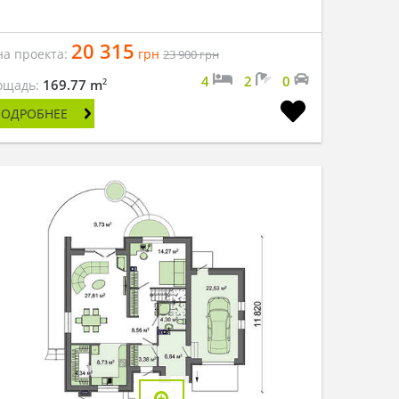
20 315
на проекта:
грн
23 900
грн
4
2
0
2
169.77 m
ощадь:
ПОДРОБНЕЕ