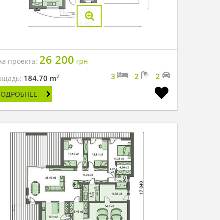
26 200
на проекта:
грн
3
2
2
2
184.70 m
ощадь:
ПОДРОБНЕЕ