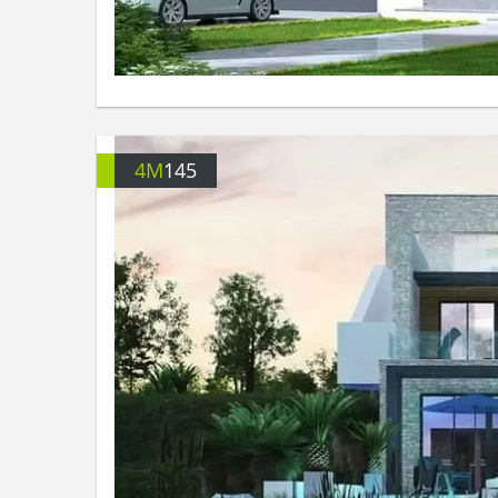
4M
145