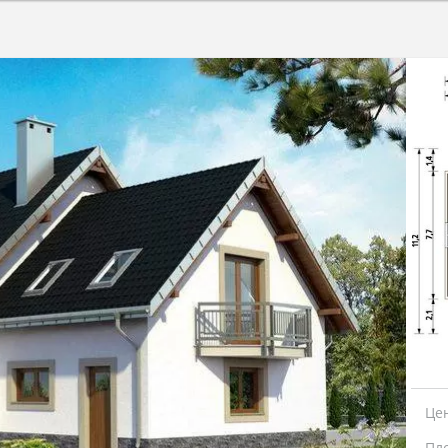
Це
Пл