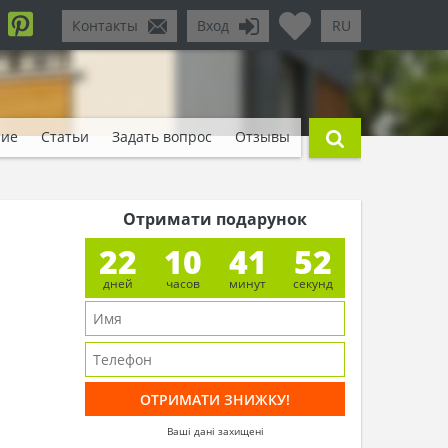
Контакты
Вход
RU
ние
Статьи
Задать вопрос
Отзывы
Отримати подарунок
22
10
41
51
дней
часов
минут
секунд
Ваші дані захищені