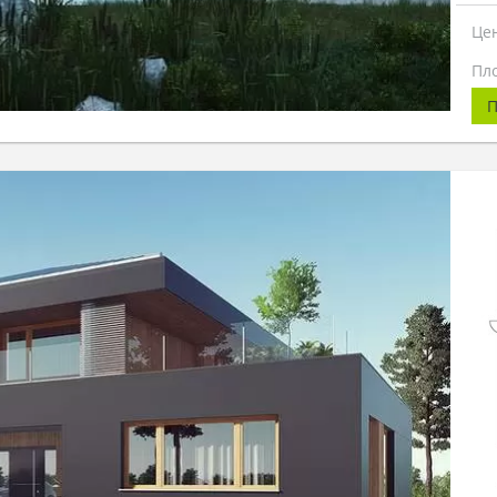
Це
Пл