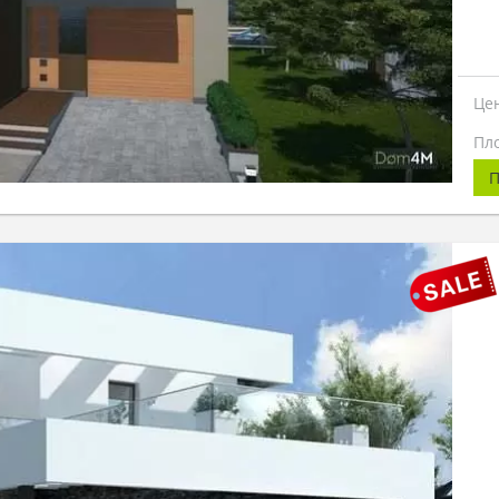
Це
Пл