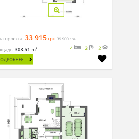
33 915
на проекта:
грн
39 900
грн
4
3
2
2
303.51 m
ощадь:
ПОДРОБНЕЕ