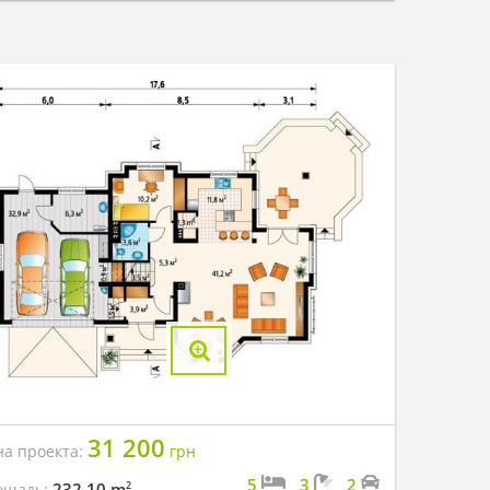
31 200
на проекта:
грн
5
3
2
2
232.10 m
ощадь: