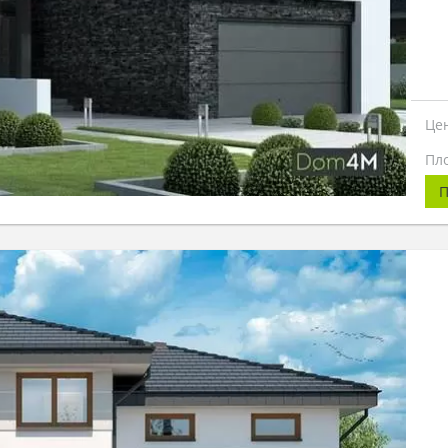
Це
Пл