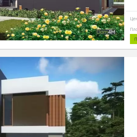
Це
Пл