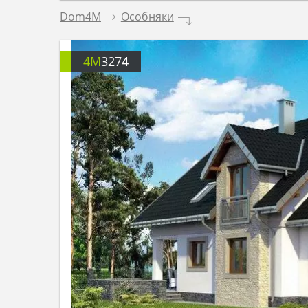
Dom4M
.
Особняки
.
4M
3274