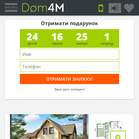
Отримати подарунок
24
16
25
0
дней
часов
минут
секунд
Ваші дані захищені