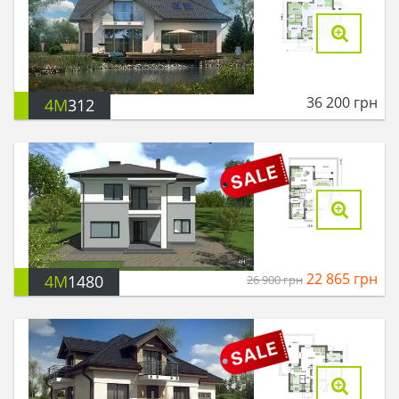
36 200
грн
4M
312
22 865
грн
4M
1480
26 900
грн