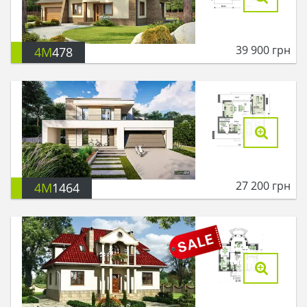
39 900
грн
4M
478
27 200
грн
4M
1464