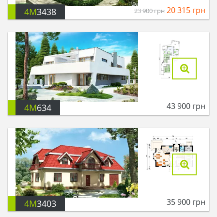
20 315
грн
4M
3438
23 900
грн
43 900
грн
4M
634
35 900
грн
4M
3403