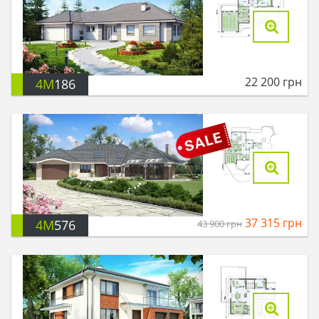
22 200
грн
4M
186
37 315
грн
4M
576
43 900
грн