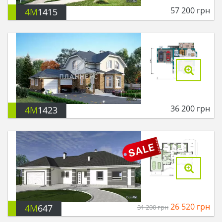
57 200
грн
4M
1415
36 200
грн
4M
1423
26 520
грн
4M
647
31 200
грн