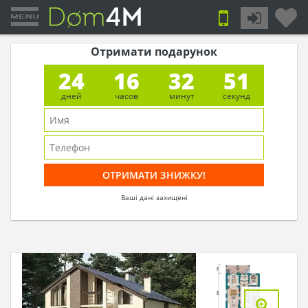
Отримати подарунок
24
16
32
50
дней
часов
минут
секунд
Ваші дані захищені