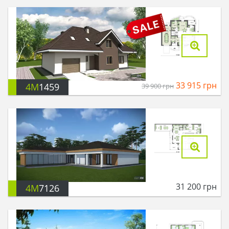
33 915
грн
4M
1459
39 900
грн
31 200
грн
4M
7126