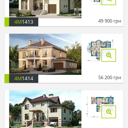
49 900
грн
4M
1413
56 200
грн
4M
1414