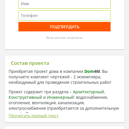
Ваши данные защищены
Состав проекта
Приобретая проект дома в компании
Dom
4
M
, Вы
получаете комплект чертежей - 2 экземпляра,
необходимый для проведения строительных работ
Проект содержит три раздела –
Архитектурный
,
Конструктивный
и
Инженерный:
водоснабжение,
отопление, вентиляция, канализация,
электроснабжение (приобретается за дополнительную
плату) + Пояснительная записка.
Прочитать полный текст
1. Архитектурный раздел: