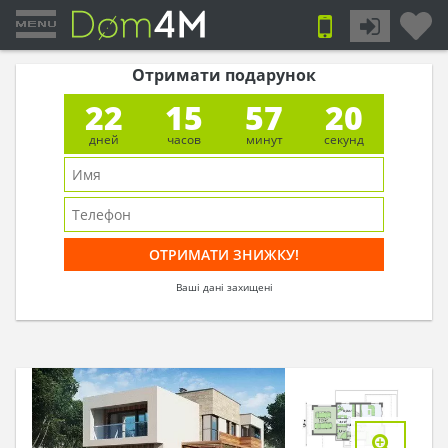
Отримати подарунок
22
15
57
19
дней
часов
минут
секунд
Ваші дані захищені