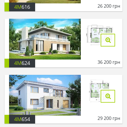
26 200
грн
4M
616
36 200
грн
4M
624
29 200
грн
4M
654