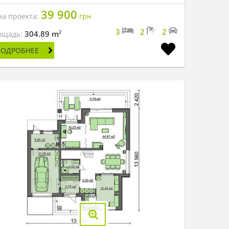
39 900
на проекта:
грн
3
2
2
2
304.89 m
ощадь:
ПОДРОБНЕЕ