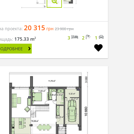
20 315
на проекта:
грн
23 900
грн
3
2
1
2
175.33 m
ощадь:
ПОДРОБНЕЕ