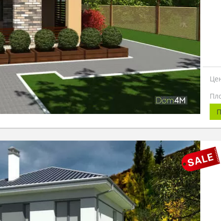
Це
Пл