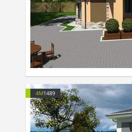
4M
1489