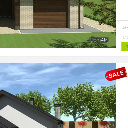
Це
Пл