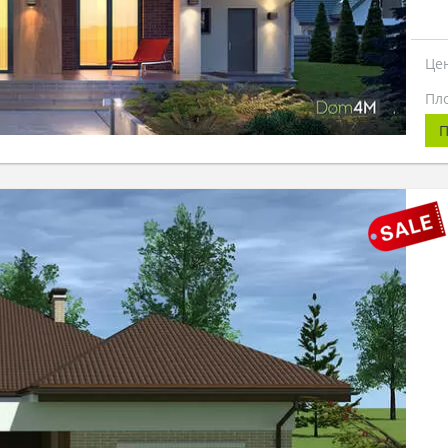
Це
Пл