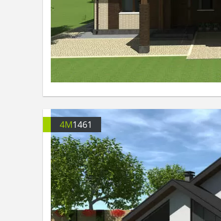
4M
1461