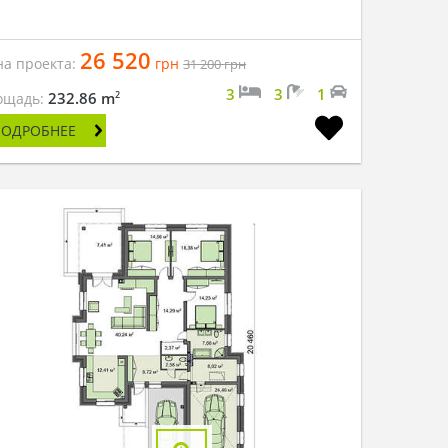
26 520
на проекта:
грн
31 200
грн
3
3
1
2
232.86 m
ощадь:
ПОДРОБНЕЕ