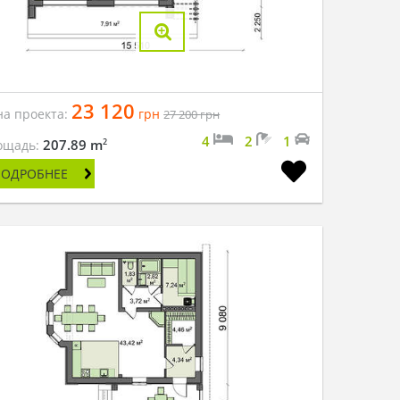
23 120
на проекта:
грн
27 200
грн
4
2
1
2
207.89 m
ощадь:
ПОДРОБНЕЕ