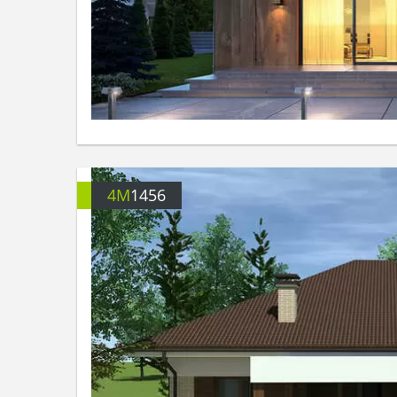
4M
1456