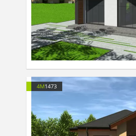
4M
1473