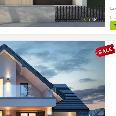
Це
Пл