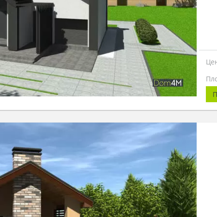
Це
Пл