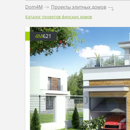
Dom4M
.
Проекты элитных домов
.
Каталог проектов финских домов
4M
621