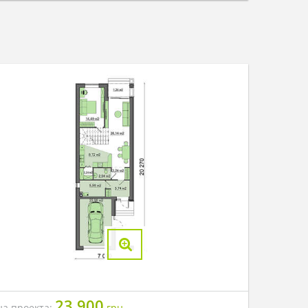
23 900
на проекта:
грн