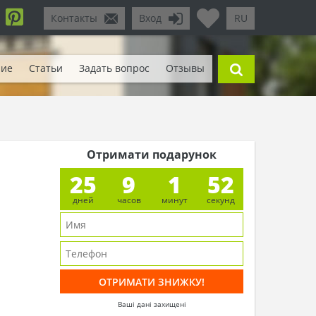
Контакты
Вход
RU
ние
Статьи
Задать вопрос
Отзывы
Отримати подарунок
25
9
1
50
дней
часов
минут
секунд
Ваші дані захищені