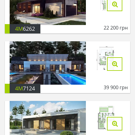
22 200
грн
4M
6262
39 900
грн
4M
7124