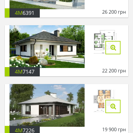
26 200
грн
4M
6391
22 200
грн
4M
7147
19 900
грн
4M
7226