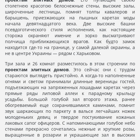
столетнею красотою белоснежные стены, высокие залы,
широченные лестницы, помнят толпы кавалеров и
барышень, приезжающих на пышных каретах моды
начала девятнадцатого века. Две высокие башни
псевдоготического стиля исполнения, как настоящие
сторожа охраняют имение и зорко высматривают
полчища приближающихся врагов. Как будто замок
находится где-то на границе, у самой далекой окраины, а
не в центре Украины — рядом с Харьковом.
Три зала и 26 комнат разместилось в этом строении по
проектам элитных домов
. Это сейчас они с трудом
стараются выглядеть пристойно. А когда-то наполненные
огнями и светом принимали длинные вереницы гостей,
подъезжающих на запряженных лошадьми каретах через
прямые ряды липовой аллеи к парадному крыльцу
усадьбы. Большой голубой зал второго этажа, ранее
обогреваемый еще сохранившимися каминами, помнит
звук шаркающих по паркету в вальсе легчайших ножек
молоденьких девиц и твердое постукивание кожаных
лаковых сапог офицеров. С напоминающими голубое небо
стенами прекрасно сочетались нежные и хрупкие розы,
выращенные в розарии и украшающие зал в высоких