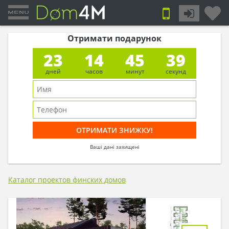
Отримати подарунок
23
14
45
38
дней
часов
минут
секунд
Ваші дані захищені
Каталог проектов финских домов