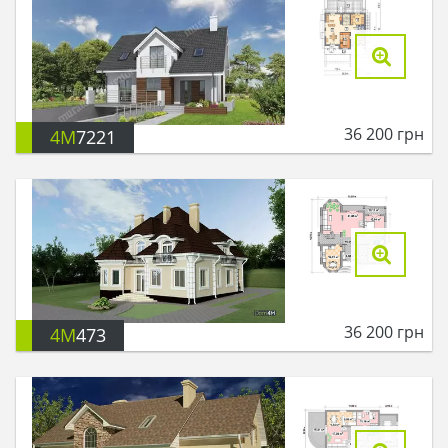
36 200
грн
4M
7221
36 200
грн
4M
473