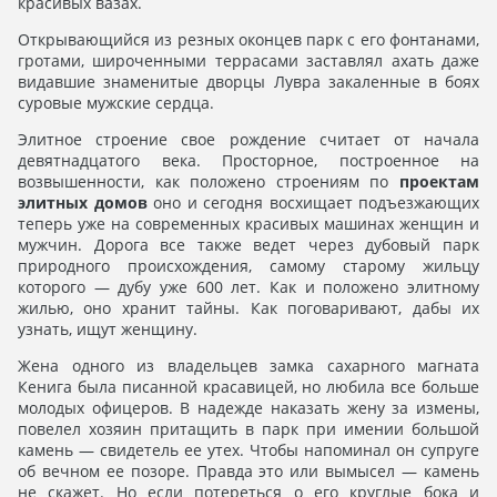
красивых вазах.
Открывающийся из резных оконцев парк с его фонтанами,
гротами, широченными террасами заставлял ахать даже
видавшие знаменитые дворцы Лувра закаленные в боях
суровые мужские сердца.
Элитное строение свое рождение считает от начала
девятнадцатого века. Просторное, построенное на
возвышенности, как положено строениям по
проектам
элитных домов
оно и сегодня восхищает подъезжающих
теперь уже на современных красивых машинах женщин и
мужчин. Дорога все также ведет через дубовый парк
природного происхождения, самому старому жильцу
которого — дубу уже 600 лет. Как и положено элитному
жилью, оно хранит тайны. Как поговаривают, дабы их
узнать, ищут женщину.
Жена одного из владельцев замка сахарного магната
Кенига была писанной красавицей, но любила все больше
молодых офицеров. В надежде наказать жену за измены,
повелел хозяин притащить в парк при имении большой
камень — свидетель ее утех. Чтобы напоминал он супруге
об вечном ее позоре. Правда это или вымысел — камень
не скажет. Но если потереться о его круглые бока и