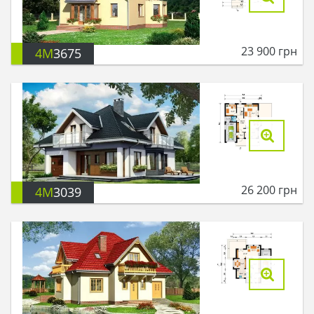
23 900
грн
4M
3675
26 200
грн
4M
3039