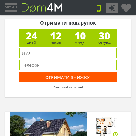
Отримати подарунок
24
12
10
29
дней
часов
минут
секунд
Ваші дані захищені