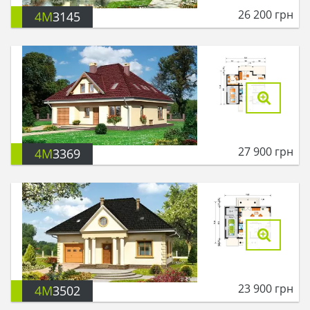
26 200
грн
4M
3145
27 900
грн
4M
3369
23 900
грн
4M
3502