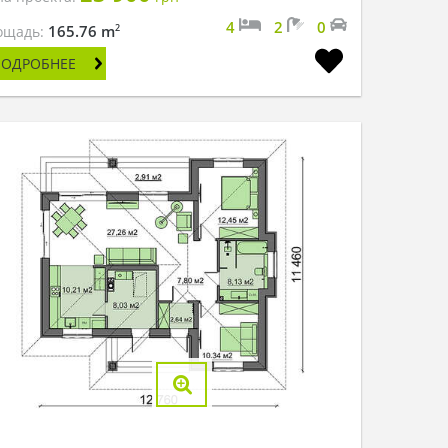
4
2
0
2
165.76 m
ощадь:
ПОДРОБНЕЕ