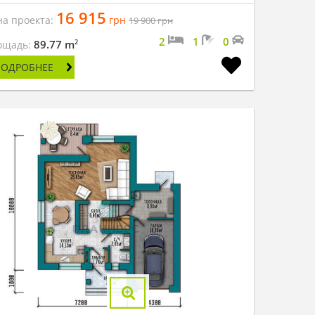
16 915
на проекта:
грн
19 900
грн
2
1
0
2
89.77 m
ощадь:
ПОДРОБНЕЕ