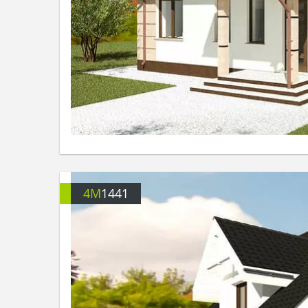
4M
1441