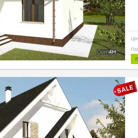
Це
Пл