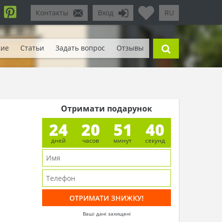
Контакты
Вход
RU
ние
Статьи
Задать вопрос
Отзывы
Отримати подарунок
24
20
51
38
дней
часов
минут
секунд
Ваші дані захищені