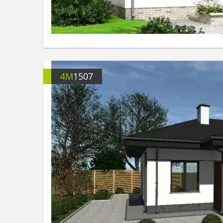
4M
1507