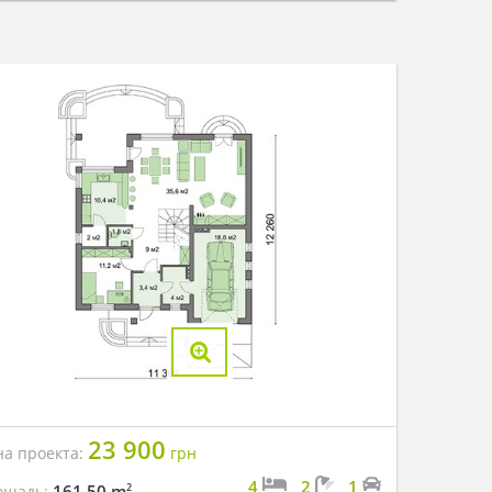
23 900
на проекта:
грн
4
2
1
2
161.50 m
ощадь: