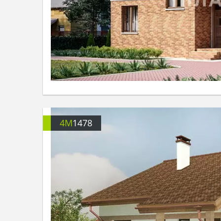
4M
1478