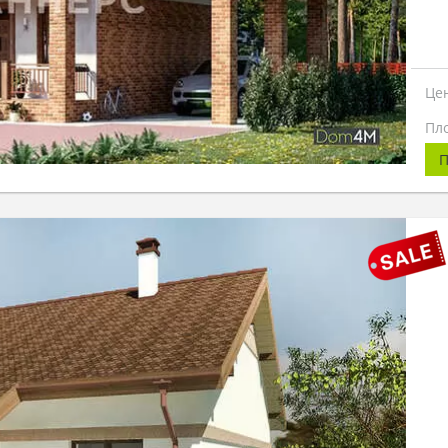
Це
Пл