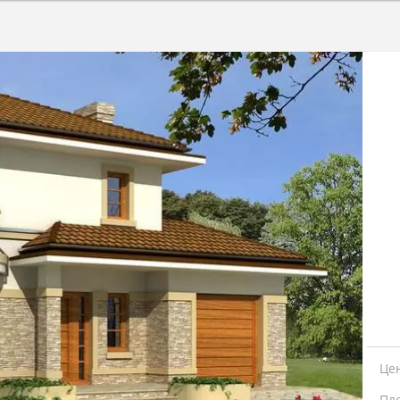
Це
Пл