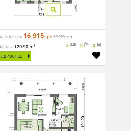
16 915
на проекта:
грн
19 900
грн
3
2
0
2
120.90 m
ощадь:
ПОДРОБНЕЕ