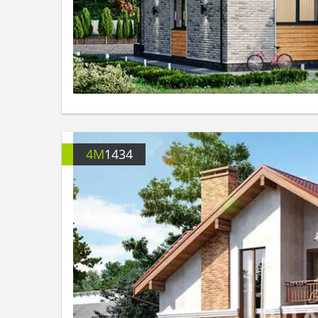
4M
1434