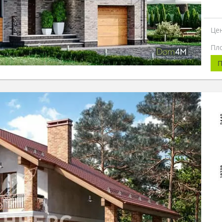
Це
Пл