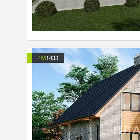
4M
1433