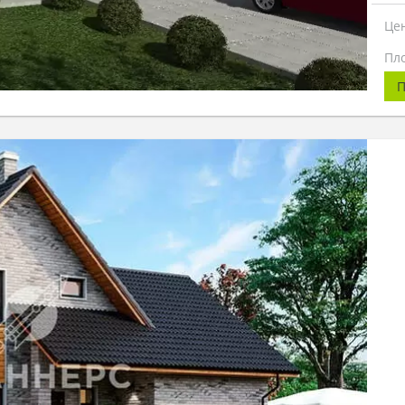
Це
Пл