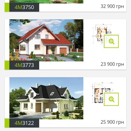
32 900
грн
4M
3750
23 900
грн
4M
3773
25 900
грн
4M
3122