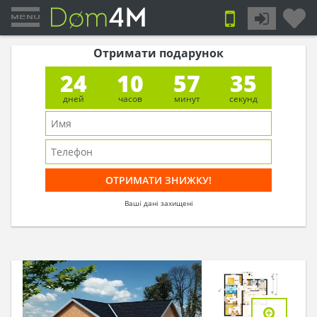
Отримати подарунок
24
10
57
34
дней
часов
минут
секунд
Ваші дані захищені