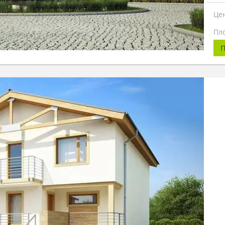
Це
Пл