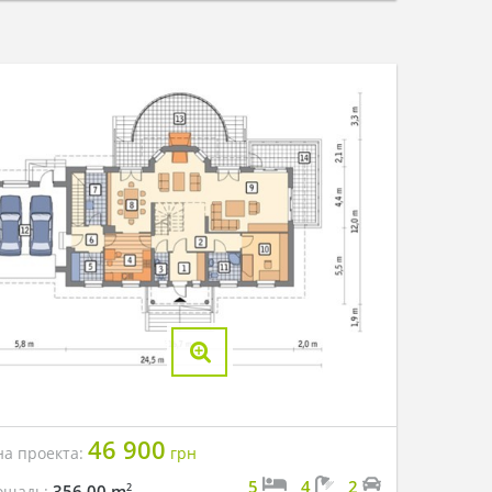
46 900
на проекта:
грн
5
4
2
2
356.00 m
ощадь: