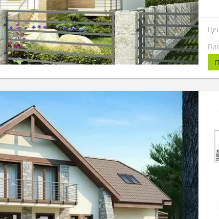
Це
Пл