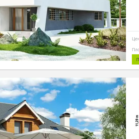
Це
Пл