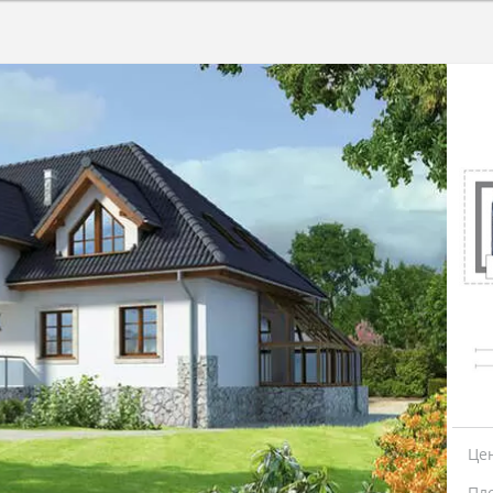
Це
Пл