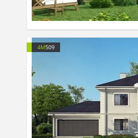
4M
509