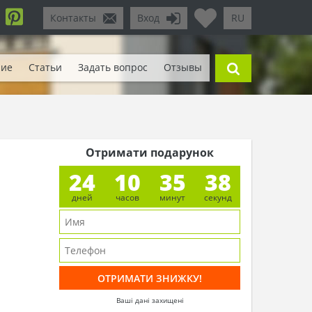
Контакты
Вход
RU
ние
Статьи
Задать вопрос
Отзывы
Отримати подарунок
24
10
35
35
дней
часов
минут
секунд
Ваші дані захищені