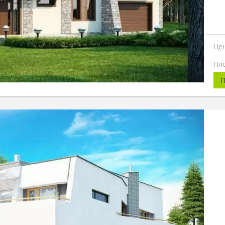
Це
Пл