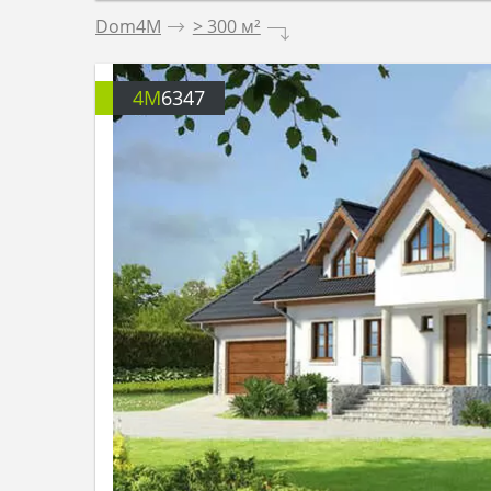
Dom4M
.
> 300 м²
.
4M
6347