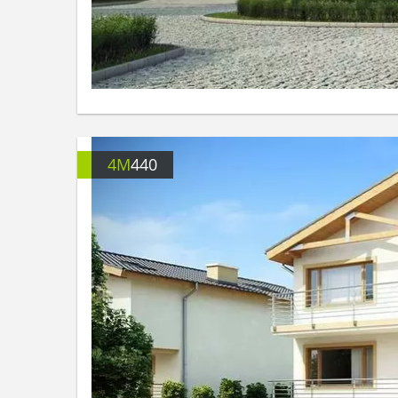
4M
440