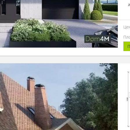
Це
Пл