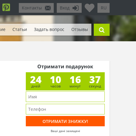
Контакты
Вход
RU
ние
Статьи
Задать вопрос
Отзывы
Отримати подарунок
24
10
16
34
дней
часов
минут
секунд
Ваші дані захищені