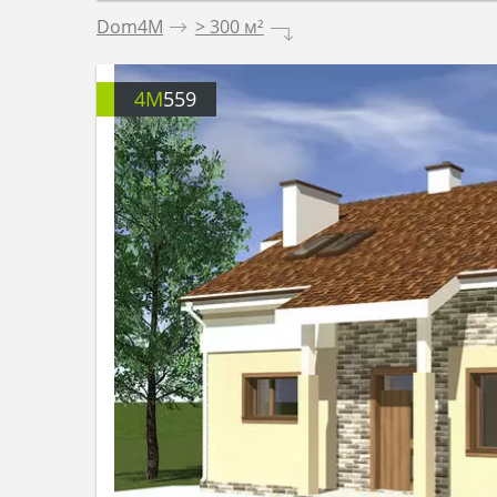
Dom4M
.
> 300 м²
.
4M
559