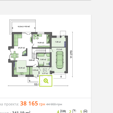
38 165
на проекта:
грн
44 900
грн
4
2
1
2
341.19 m
ощадь: