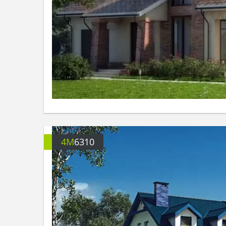
4M
6310