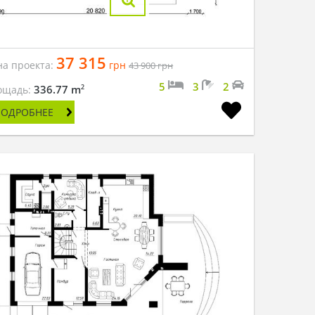
37 315
на проекта:
грн
43 900
грн
5
3
2
2
336.77 m
ощадь:
ПОДРОБНЕЕ