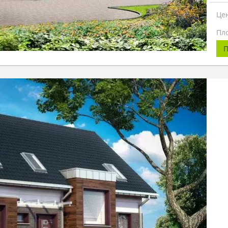
Це
Пл