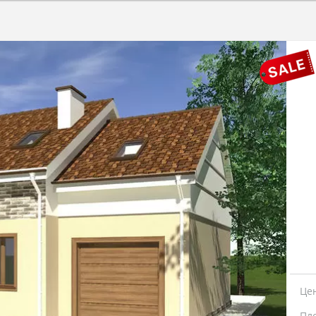
Це
Пл