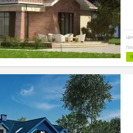
Це
Пл