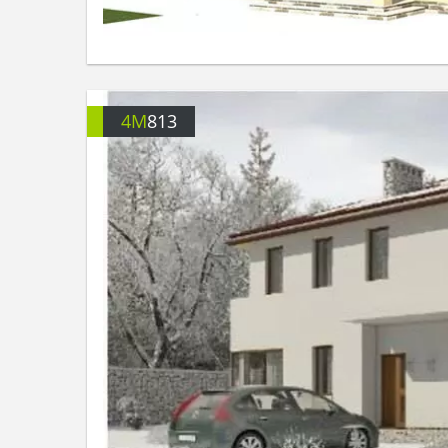
4M
813