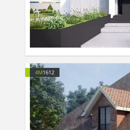
4M
1612