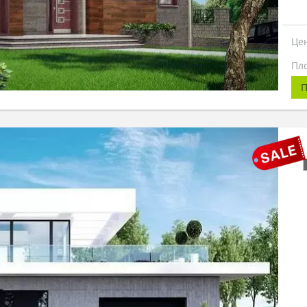
Це
Пл