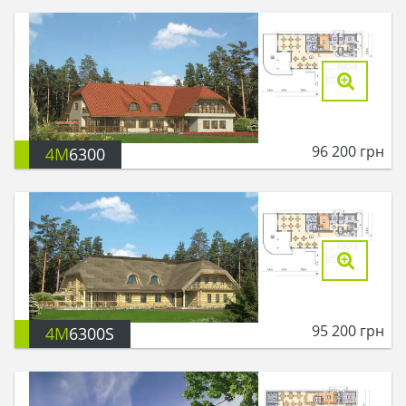
96 200
грн
4M
6300
95 200
грн
4M
6300S