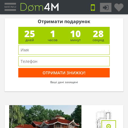
Отримати подарунок
25
1
10
27
дней
часов
минут
секунд
Ваші дані захищені