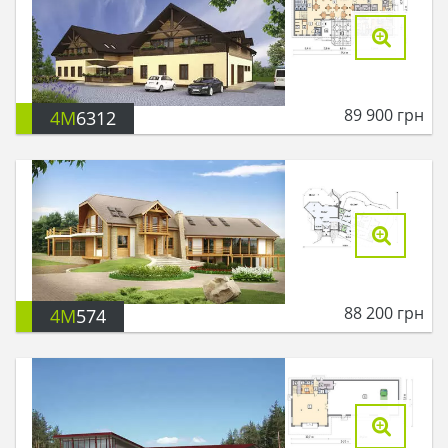
89 900
грн
4M
6312
88 200
грн
4M
574