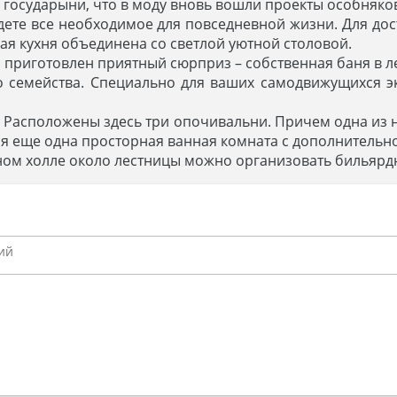
государыни, что в моду вновь вошли проекты особняков
дете все необходимое для повседневной жизни. Для до
ая кухня объединена со светлой уютной столовой.
 приготовлен приятный сюрприз – собственная баня в л
 семейства. Специально для ваших самодвижущихся э
. Расположены здесь три опочивальни. Причем одна из 
я еще одна просторная ванная комната с дополнительн
рном холле около лестницы можно организовать бильярд