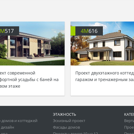
4M
517
4M
616
ект современной
Проект двухэтажного коттед
фортной усадьбы с баней на
гаражом и тренажерным за
вом этаже
ЭТАЖНОСТЬ
КАТЕ
 домов и коттеджей
Эскизный проект
Верт
 дизайн
Фасады домов
Прое
ьера
Проекты домов 10 на 12
Прое