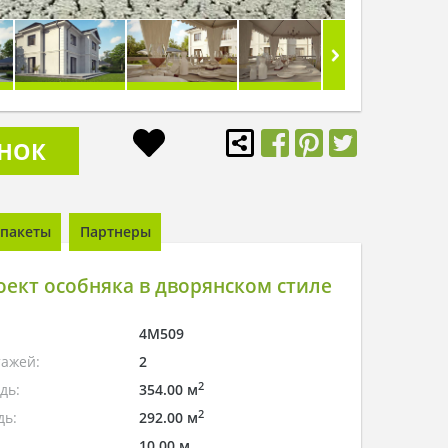
ОНОК
пакеты
Партнеры
ект особняка в дворянском стиле
4M509
тажей:
2
2
дь:
354.00 м
2
дь:
292.00 м
10.00 м