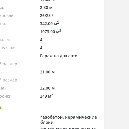
а:
2.80 м
кровли:
26/25 °
2
ши:
342.00 м
3
1073.00 м
пален:
4
нузлов:
4
Гараж на два авто
 размер
):
21.00 м
 размер
а):
32.00 м
2
ройки:
249 м
:
газобетон, керамические
блоки
монолитное перекрытие