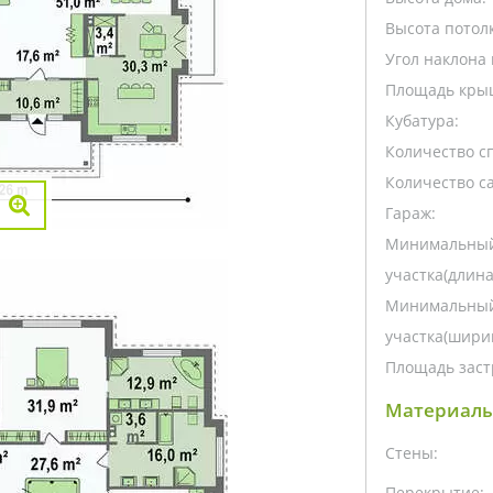
Высота потолк
Угол наклона 
Площадь кры
Кубатура:
Количество с
Количество са
Гараж:
Минимальный
участка(длина
Минимальный
участка(ширин
Площадь заст
Материалы
Стены:
Перекрытие: