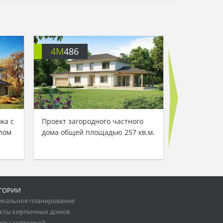
4M
486
4M
434
жа с
Проект загородного частного
Проект особ
лом
дома общей площадью 257 кв.м.
двух авто
ГОРИИ
икальное планирование
кты кирпичных домов
кты коттеджей