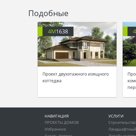
Подобные
4M
1638
Проект двухэтажного изящного
Про
коттеджа
ком
пер
НАВИГАЦИЯ
УСЛУГИ
ПРОЕКТЫ ДОМОВ
Строительство
Избранное
Ландшафтный
Задать вопрос
Дизайн интер