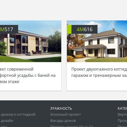
4M
517
4M
616
ект современной
Проект двухэтажного коттед
фортной усадьбы с баней на
гаражом и тренажерным за
вом этаже
ЭТАЖНОСТЬ
КАТЕ
 домов и коттеджей
Эскизный проект
Верт
 дизайн
Фасады домов
Прое
ьера
Проекты домов 10 на 12
Прое