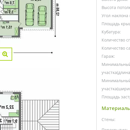
Высота потолк
Угол наклона 
Площадь кры
Кубатура:
Количество с
Количество са
Гараж:
Минимальный
участка(длина
Минимальный
участка(ширин
Площадь заст
Материалы
Стены:
Перекрытие: