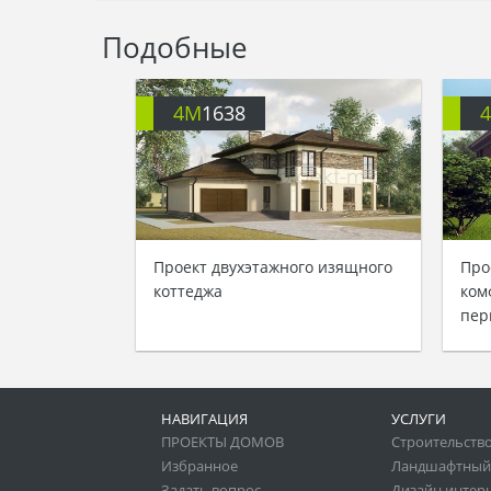
Подобные
4M
1638
Проект двухэтажного изящного
Про
коттеджа
ком
пер
НАВИГАЦИЯ
УСЛУГИ
ПРОЕКТЫ ДОМОВ
Строительство
Избранное
Ландшафтный
Задать вопрос
Дизайн интер