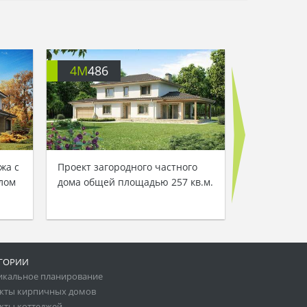
4M
486
4M
434
жа с
Проект загородного частного
Проект особ
лом
дома общей площадью 257 кв.м.
двух авто
ГОРИИ
икальное планирование
кты кирпичных домов
кты коттеджей