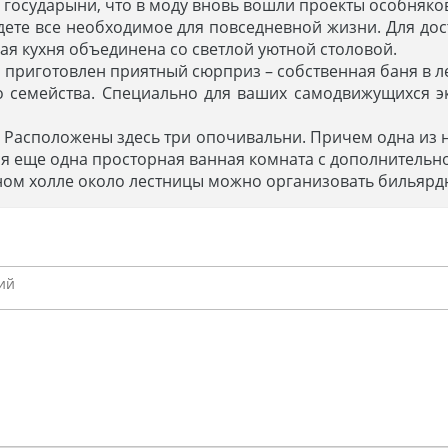
государыни, что в моду вновь вошли проекты особняков
дете все необходимое для повседневной жизни. Для до
ая кухня объединена со светлой уютной столовой.
 приготовлен приятный сюрприз – собственная баня в л
 семейства. Специально для ваших самодвижущихся э
. Расположены здесь три опочивальни. Причем одна из 
я еще одна просторная ванная комната с дополнительн
рном холле около лестницы можно организовать бильярд