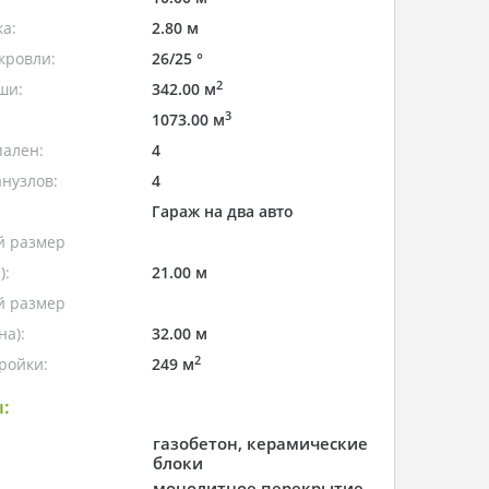
а:
2.80 м
кровли:
26/25 °
2
ши:
342.00 м
3
1073.00 м
пален:
4
нузлов:
4
Гараж на два авто
 размер
):
21.00 м
 размер
а):
32.00 м
2
ройки:
249 м
:
газобетон, керамические
блоки
монолитное перекрытие