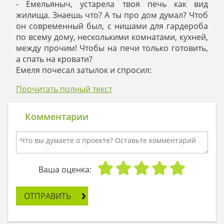
- Емельяныч, устарела твоя печь как вид
жилища. Знаешь что? А ты про дом думал? Чтоб
он современный был, с нишами для гардероба
по всему дому, несколькими комнатами, кухней,
между прочим! Чтобы на печи только готовить,
а спать на кровати?
Емеля почесал затылок и спросил:
- Щука, а где ж мне дом такой взять?
Прочитать полный текст
- Ты, Емеля, не теми вопросами задаешься.
Сделаю я тебе проект, не переживай. Давай
лучше определимся, что в доме быть должно?
Комментарии
- Как что? Печь! Ты ж сама сказала!
- Само собой, печь. Тебе одного этажа хватит?
- Вполне!
- Четырех спальных комнат достаточно?
- Еще бы!
Ваша оценка:
- Гостиную объединим со столовой.
- А печь?
ОТПРАВИТЬ
- На кухне печь будет! А в гостиной камин
организуем. Он греть будет как надо, это я тебе
обещаю.