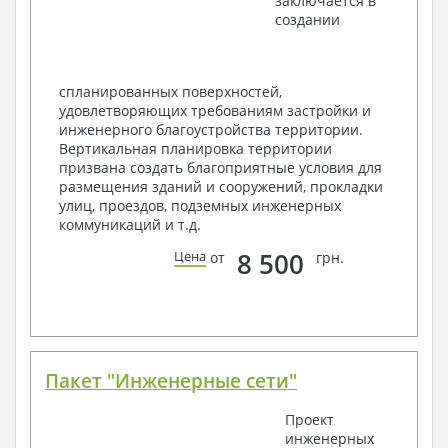
заключается в
Элементы проемов – спецификация
создании
Ведомость перемычек – сечения и
спецификация
Экспликация полов
Объемы основных строительных материалов
спланированных поверхностей,
Архитектурные узлы в конструкциях
удовлетворяющих требованиям застройки и
2. Конструктивный раздел:
инженерного благоустройства территории.
Вертикальная планировка территории
Общие данные по проекту
призвана создать благоприятные условия для
Схемы расположения и расчеты фундаментов
размещения зданий и сооружений, прокладки
Элементы каркаса – схемы расположения
улиц, проездов, подземных инженерных
Схема расположения перекрытий
коммуникаций и т.д.
Опоры перекрытия на стены или Узлы
армирования
8 500
Цена
от
грн.
Элементы кровли – схемы расположения
Чертежи отдельных элементов, узлы
крепления, сечения
Ведомости расхода стали и бетона
3. Инженерный раздел (приобретается по желанию
за дополнительную плату):
Пакет "Инженерные сети"
Водоснабжение и канализация
Проект
инженерных
Условные обозначения с общими данными