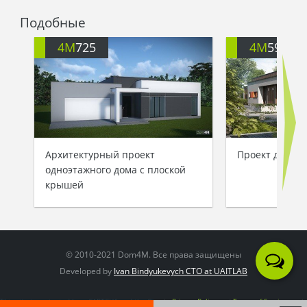
Емеля кивнул Щуке и… проснулся. Смотрит – а
Подобные
на столе лежит проект одноэтажного
современного дома, как раз такого, что только
4M
725
4M
592
снился ему.
- Чудеса! - подумал Емеля и отправился
строительство организовывать.
Архитектурный проект
Проект дома д
одноэтажного дома с плоской
крышей
© 2010-2021 Dom4M. Все права защищены
Developed by
Ivan Bindyukevych CTO at UAITLAB
This site is protected by reCAPTCHA and the Google
Privacy Policy
and
Terms of Service
apply