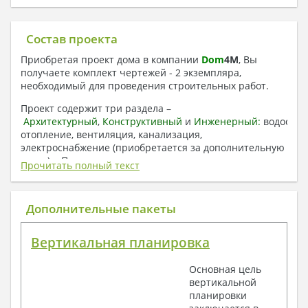
Состав проекта
Приобретая проект дома в компании
Dom
4
M
, Вы
получаете комплект чертежей - 2 экземпляра,
необходимый для проведения строительных работ.
Проект содержит три раздела –
Архитектурный
,
Конструктивный
и
Инженерный:
водоснаб
отопление, вентиляция, канализация,
электроснабжение (приобретается за дополнительную
плату) + Пояснительная записка.
Прочитать полный текст
1. Архитектурный раздел:
Общие данные по проекту
Дополнительные пакеты
План координационных осей
Поэтажные кладочные планы
Вертикальная планировка
Поэтажные маркировочные планы с
экспликацией помещений
Основная цель
План кровли
вертикальной
Разрезы и состав конструкций
планировки
Фасады с ведомостью внешних отделок