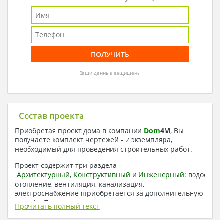
Ваши данные защищены
Состав проекта
Приобретая проект дома в компании
Dom
4
M
, Вы
получаете комплект чертежей - 2 экземпляра,
необходимый для проведения строительных работ.
Проект содержит три раздела –
Архитектурный
,
Конструктивный
и
Инженерный:
водоснаб
отопление, вентиляция, канализация,
электроснабжение (приобретается за дополнительную
плату) + Пояснительная записка.
Прочитать полный текст
1. Архитектурный раздел: