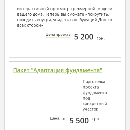
конкретных геолого-топографических и климатических
условий, за дополнительную плату.
интерактивный просмотр трехмерной модели
вашего дома. Теперь вы сможете «покрутить,
Получить профессиональную консультацию у
походить внутри, увидеть ваш будущий Дом со
наших специалистов, Вы можете любым
всех сторон»
способом связи: закажите обратный звонок,
по viber, e-mail, телефон -
наши контакты
.
5 200
Цена проекта
грн.
Всегда рады Вам помочь!
Пакет "Адаптация фундамента"
Подготовка
проекта
фундамента
под
конкретный
участок
5 500
Цена
: от
грн.