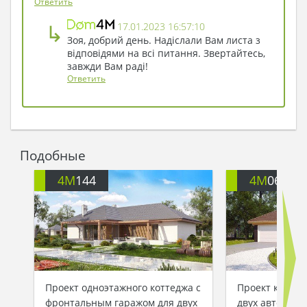
Ответить
мужчины во фраке ей однозначно нравилось…
↳
17.01.2023 16:57:10
Зоя, добрий день. Надіслали Вам листа з
відповідями на всі питання. Звертайтесь,
завжди Вам раді!
Ответить
Подобные
4M
144
4M
060
Проект одноэтажного коттеджа с
Проект коттед
фронтальным гаражом для двух
двух авто