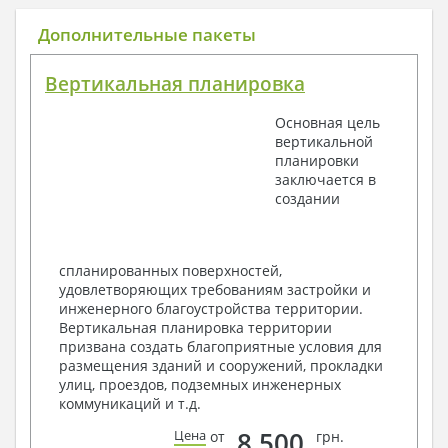
Общие данные по проекту
Дополнительные пакеты
План координационных осей
Поэтажные кладочные планы
Вертикальная планировка
Поэтажные маркировочные планы с
экспликацией помещений
Основная цель
План кровли
вертикальной
Разрезы и состав конструкций
планировки
Фасады с ведомостью внешних отделок
заключается в
Элементы проемов – спецификация
создании
Ведомость перемычек – сечения и
спецификация
Экспликация полов
Объемы основных строительных материалов
спланированных поверхностей,
Архитектурные узлы в конструкциях
удовлетворяющих требованиям застройки и
2. Конструктивный раздел:
инженерного благоустройства территории.
Вертикальная планировка территории
Общие данные по проекту
призвана создать благоприятные условия для
Схемы расположения и расчеты фундаментов
размещения зданий и сооружений, прокладки
Элементы каркаса – схемы расположения
улиц, проездов, подземных инженерных
Схема расположения перекрытий
коммуникаций и т.д.
Опоры перекрытия на стены или Узлы
армирования
8 500
Цена
от
грн.