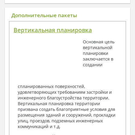
1. Архитектурный раздел:
Общие данные по проекту
Дополнительные пакеты
План координационных осей
Поэтажные кладочные планы
Вертикальная планировка
Поэтажные маркировочные планы с
экспликацией помещений
Основная цель
План кровли
вертикальной
Разрезы и состав конструкций
планировки
Фасады с ведомостью внешних отделок
заключается в
Элементы проемов – спецификация
создании
Ведомость перемычек – сечения и
спецификация
Экспликация полов
Объемы основных строительных материалов
спланированных поверхностей,
Архитектурные узлы в конструкциях
удовлетворяющих требованиям застройки и
2. Конструктивный раздел:
инженерного благоустройства территории.
Вертикальная планировка территории
Общие данные по проекту
призвана создать благоприятные условия для
Схемы расположения и расчеты фундаментов
размещения зданий и сооружений, прокладки
Элементы каркаса – схемы расположения
улиц, проездов, подземных инженерных
Схема расположения перекрытий
коммуникаций и т.д.
Опоры перекрытия на стены или Узлы
армирования