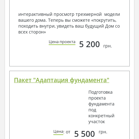
конкретных геолого-топографических и климатических
условий, за дополнительную плату.
интерактивный просмотр трехмерной модели
вашего дома. Теперь вы сможете «покрутить,
Получить профессиональную консультацию у
походить внутри, увидеть ваш будущий Дом со
наших специалистов, Вы можете любым
всех сторон»
способом связи: закажите обратный звонок,
по viber, e-mail, телефон -
наши контакты
.
5 200
Цена проекта
грн.
Всегда рады Вам помочь!
Пакет "Адаптация фундамента"
Подготовка
проекта
фундамента
под
конкретный
участок
5 500
Цена
: от
грн.