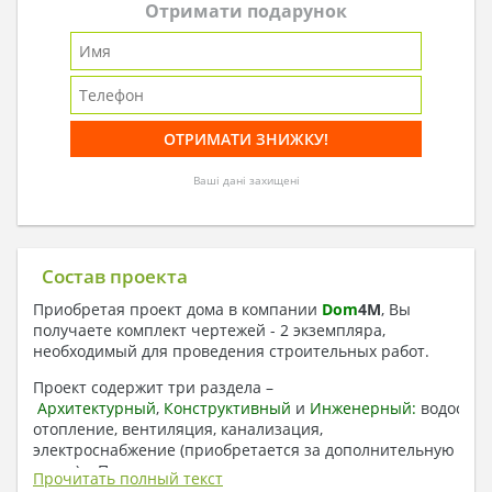
Отримати подарунок
Ваші дані захищені
Состав проекта
Приобретая проект дома в компании
Dom
4
M
, Вы
получаете комплект чертежей - 2 экземпляра,
необходимый для проведения строительных работ.
Проект содержит три раздела –
Архитектурный
,
Конструктивный
и
Инженерный:
водоснаб
отопление, вентиляция, канализация,
электроснабжение (приобретается за дополнительную
плату) + Пояснительная записка.
Прочитать полный текст