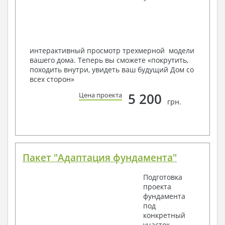
в реальность!
Мы можем вносить любые изменения в проект по
Вашему пожеланию и адаптировать его с учетом
конкретных геолого-топографических и климатических
условий, за дополнительную плату.
интерактивный просмотр трехмерной модели
вашего дома. Теперь вы сможете «покрутить,
Получить профессиональную консультацию у
походить внутри, увидеть ваш будущий Дом со
наших специалистов, Вы можете любым
всех сторон»
способом связи: закажите обратный звонок,
по viber, e-mail, телефон -
наши контакты
.
5 200
Цена проекта
грн.
Всегда рады Вам помочь!
Пакет "Адаптация фундамента"
Подготовка
проекта
фундамента
под
конкретный
участок