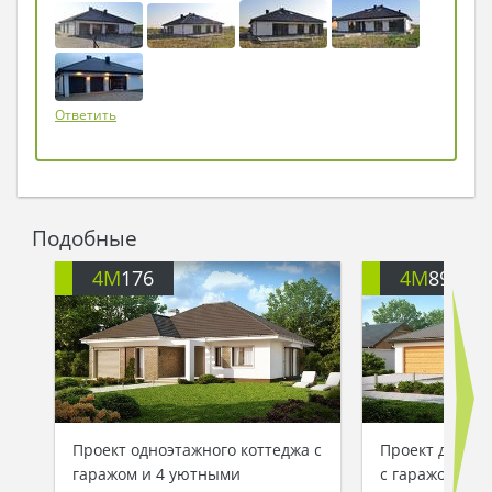
подмигнут садовые фонари, которые целый
день собирали солнышко, чтобы ночью наш
дом стал еще красивее…
Они переглянулись, не сговариваясь покинули
Ответить
качелю и поехали в город, чтобы не
откладывать мечту ни на минуту…
Подобные
4M
176
4M
896
Проект одноэтажного коттеджа с
Проект дома п
гаражом и 4 уютными
с гаражом