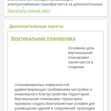
электроснабжение (приобретается за дополнительную
плату) + Пояснительная записка.
Прочитать полный текст
1. Архитектурный раздел:
Общие данные по проекту
Дополнительные пакеты
План координационных осей
Поэтажные кладочные планы
Вертикальная планировка
Поэтажные маркировочные планы с
экспликацией помещений
Основная цель
План кровли
вертикальной
Разрезы и состав конструкций
планировки
Фасады с ведомостью внешних отделок
заключается в
Элементы проемов – спецификация
создании
Ведомость перемычек – сечения и
спецификация
Экспликация полов
Объемы основных строительных материалов
спланированных поверхностей,
Архитектурные узлы в конструкциях
удовлетворяющих требованиям застройки и
2. Конструктивный раздел:
инженерного благоустройства территории.
Вертикальная планировка территории
Общие данные по проекту
призвана создать благоприятные условия для
Схемы расположения и расчеты фундаментов
размещения зданий и сооружений, прокладки
Элементы каркаса – схемы расположения