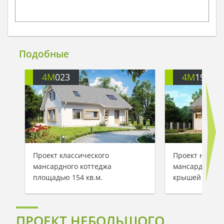
Подобные
4M
023
4M
190
Проект классического
Проект неболь
мансардного коттеджа
мансардой с д
площадью 154 кв.м.
крышей
ПРОЕКТ НЕБОЛЬШОГО