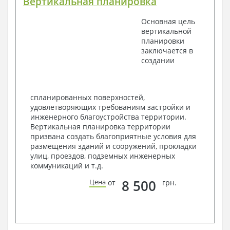
Вертикальная планировка
Поэтажные маркировочные планы с
экспликацией помещений
Основная цель
План кровли
вертикальной
Разрезы и состав конструкций
планировки
Фасады с ведомостью внешних отделок
заключается в
Элементы проемов – спецификация
создании
Ведомость перемычек – сечения и
спецификация
Экспликация полов
Объемы основных строительных материалов
спланированных поверхностей,
Архитектурные узлы в конструкциях
удовлетворяющих требованиям застройки и
2. Конструктивный раздел:
инженерного благоустройства территории.
Вертикальная планировка территории
Общие данные по проекту
призвана создать благоприятные условия для
Схемы расположения и расчеты фундаментов
размещения зданий и сооружений, прокладки
Элементы каркаса – схемы расположения
улиц, проездов, подземных инженерных
Схема расположения перекрытий
коммуникаций и т.д.
Опоры перекрытия на стены или Узлы
армирования
8 500
Цена
от
грн.
Элементы кровли – схемы расположения
Чертежи отдельных элементов, узлы
крепления, сечения
Ведомости расхода стали и бетона