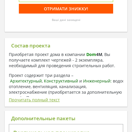
Ваші дані захищені
Состав проекта
Приобретая проект дома в компании
Dom
4
M
, Вы
получаете комплект чертежей - 2 экземпляра,
необходимый для проведения строительных работ.
Проект содержит три раздела –
Архитектурный
,
Конструктивный
и
Инженерный:
водоснаб
отопление, вентиляция, канализация,
электроснабжение (приобретается за дополнительную
плату) + Пояснительная записка.
Прочитать полный текст
1. Архитектурный раздел:
Общие данные по проекту
Дополнительные пакеты
План координационных осей
Поэтажные кладочные планы