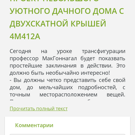
УЮТНОГО ДАЧНОГО ДОМА С
ДВУХСКАТНОЙ КРЫШЕЙ
4M412A
Сегодня на уроке трансфигурации
профессор МакГоннагал будет показвать
простейшие заклинания в действии. Это
должно быть необычайно интересно!
- Вы должны четко представить себе свой
дом, до мельчайших подробностей, с
точным месторасположением вещей.
После этого навести волшебную палочку
на свое животное и произнести
Прочитать полный текст
«Фереверто». Приступайте. – Профессор
МакГоннагал медленно проходила между
Комментарии
рядами.