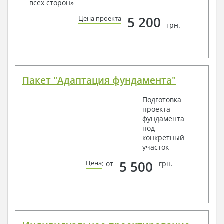
всех сторон»
способом связи: закажите обратный звонок,
по viber, e-mail, телефон -
наши контакты
.
5 200
Цена проекта
грн.
Всегда рады Вам помочь!
Пакет "Адаптация фундамента"
Подготовка
проекта
фундамента
под
конкретный
участок
5 500
Цена
: от
грн.