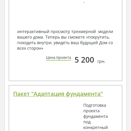
-
в реальность!
Мы можем вносить любые изменения в проект по
Вашему пожеланию и адаптировать его с учетом
конкретных геолого-топографических и климатических
условий, за дополнительную плату.
интерактивный просмотр трехмерной модели
вашего дома. Теперь вы сможете «покрутить,
Получить профессиональную консультацию у
походить внутри, увидеть ваш будущий Дом со
наших специалистов, Вы можете любым
всех сторон»
способом связи: закажите обратный звонок,
по viber, e-mail, телефон -
наши контакты
.
5 200
Цена проекта
грн.
Всегда рады Вам помочь!
Пакет "Адаптация фундамента"
Подготовка
проекта
фундамента
под
конкретный