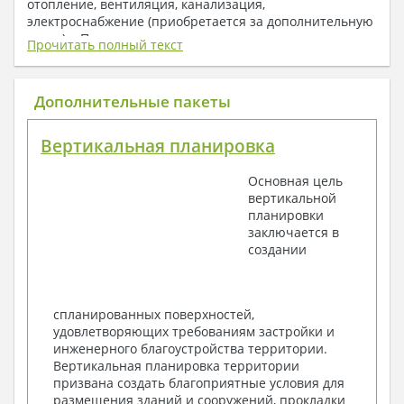
отопление, вентиляция, канализация,
электроснабжение (приобретается за дополнительную
плату) + Пояснительная записка.
Прочитать полный текст
1. Архитектурный раздел:
Общие данные по проекту
Дополнительные пакеты
План координационных осей
Поэтажные кладочные планы
Вертикальная планировка
Поэтажные маркировочные планы с
экспликацией помещений
Основная цель
План кровли
вертикальной
Разрезы и состав конструкций
планировки
Фасады с ведомостью внешних отделок
заключается в
Элементы проемов – спецификация
создании
Ведомость перемычек – сечения и
спецификация
Экспликация полов
Объемы основных строительных материалов
спланированных поверхностей,
Архитектурные узлы в конструкциях
удовлетворяющих требованиям застройки и
2. Конструктивный раздел:
инженерного благоустройства территории.
Вертикальная планировка территории
Общие данные по проекту
призвана создать благоприятные условия для
Схемы расположения и расчеты фундаментов
размещения зданий и сооружений, прокладки