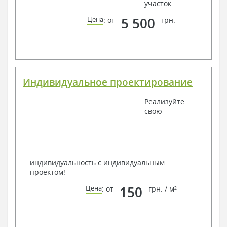
участок
5 500
Цена
: от
грн.
Индивидуальное проектирование
Реализуйте
свою
индивидуальность с индивидуальным
проектом!
150
Цена
: от
грн. / м²