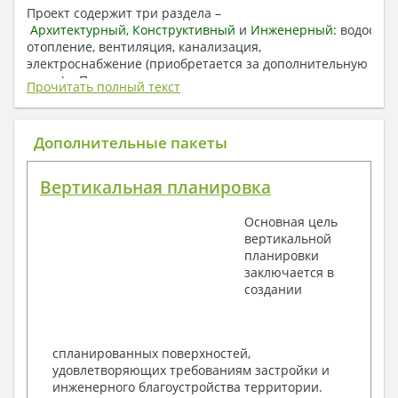
Проект содержит три раздела –
Архитектурный
,
Конструктивный
и
Инженерный:
водоснаб
отопление, вентиляция, канализация,
электроснабжение (приобретается за дополнительную
плату) + Пояснительная записка.
Прочитать полный текст
1. Архитектурный раздел:
Общие данные по проекту
Дополнительные пакеты
План координационных осей
Поэтажные кладочные планы
Вертикальная планировка
Поэтажные маркировочные планы с
экспликацией помещений
Основная цель
План кровли
вертикальной
Разрезы и состав конструкций
планировки
Фасады с ведомостью внешних отделок
заключается в
Элементы проемов – спецификация
создании
Ведомость перемычек – сечения и
спецификация
Экспликация полов
Объемы основных строительных материалов
спланированных поверхностей,
Архитектурные узлы в конструкциях
удовлетворяющих требованиям застройки и
2. Конструктивный раздел:
инженерного благоустройства территории.