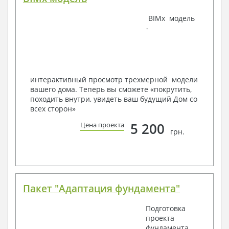
Наша команда Архитекторов, Конструкторов и
BIMx модель
Инженеров – всегда готовы воплотить Вашу мечту
-
в реальность!
Мы можем вносить любые изменения в проект по
Вашему пожеланию и адаптировать его с учетом
конкретных геолого-топографических и климатических
условий, за дополнительную плату.
интерактивный просмотр трехмерной модели
вашего дома. Теперь вы сможете «покрутить,
Получить профессиональную консультацию у
походить внутри, увидеть ваш будущий Дом со
наших специалистов, Вы можете любым
всех сторон»
способом связи: закажите обратный звонок,
по viber, e-mail, телефон -
наши контакты
.
5 200
Цена проекта
грн.
Всегда рады Вам помочь!
Пакет "Адаптация фундамента"
Подготовка
проекта
фундамента