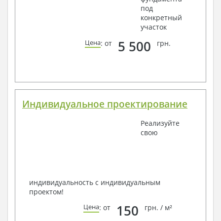
под
конкретный
участок
5 500
Цена
: от
грн.
Индивидуальное проектирование
Реализуйте
свою
индивидуальность с индивидуальным
проектом!
150
Цена
: от
грн. / м²