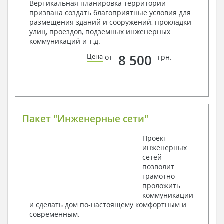
Вертикальная планировка территории
Общие данные по проекту
призвана создать благоприятные условия для
Схемы расположения и расчеты фундаментов
размещения зданий и сооружений, прокладки
Элементы каркаса – схемы расположения
улиц, проездов, подземных инженерных
Схема расположения перекрытий
коммуникаций и т.д.
Опоры перекрытия на стены или Узлы
армирования
8 500
Цена
от
грн.
Элементы кровли – схемы расположения
Чертежи отдельных элементов, узлы
крепления, сечения
Ведомости расхода стали и бетона
3. Инженерный раздел (приобретается по желанию
за дополнительную плату):
Пакет "Инженерные сети"
Водоснабжение и канализация
Проект
инженерных
Условные обозначения с общими данными
сетей
Поэтажная система водоснабжения и
позволит
канализации
грамотно
Аксонометрическая схема водоснабжения и
проложить
канализации
коммуникации
Узлы и спецификация материалов
и сделать дом по-настоящему комфортным и
Отопление, вентиляция
современным.