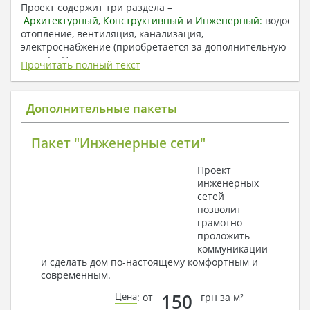
Проект содержит три раздела –
Архитектурный
,
Конструктивный
и
Инженерный:
водоснаб
отопление, вентиляция, канализация,
электроснабжение (приобретается за дополнительную
плату) + Пояснительная записка.
Прочитать полный текст
1. Архитектурный раздел:
Общие данные по проекту
Дополнительные пакеты
План координационных осей
Поэтажные кладочные планы
Пакет "Инженерные сети"
Поэтажные маркировочные планы с
экспликацией помещений
Проект
План кровли
инженерных
Разрезы и состав конструкций
сетей
Фасады с ведомостью внешних отделок
позволит
Элементы проемов – спецификация
грамотно
Ведомость перемычек – сечения и
проложить
спецификация
коммуникации
Экспликация полов
и сделать дом по-настоящему комфортным и
Объемы основных строительных материалов
современным.
Архитектурные узлы в конструкциях
2. Конструктивный раздел:
150
Цена
: от
грн за м²