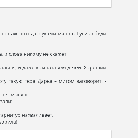
дноэтажного да руками машет. Гуси-лебеди
, и слова никому не скажет!
пальни, и даже комната для детей. Хороший
оту такую твоя Дарья – мигом заговорит! -
о не смыслю!
зали:
 гарнитур нахваливает.
ворила!