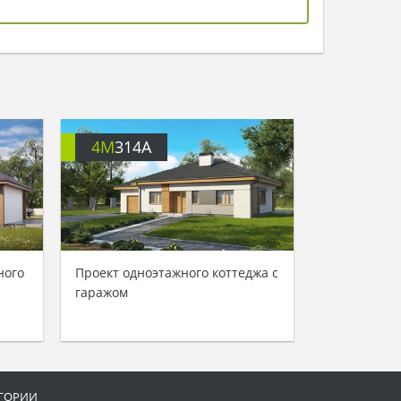
4M
314A
ного
Проект одноэтажного коттеджа с
гаражом
ГОРИИ