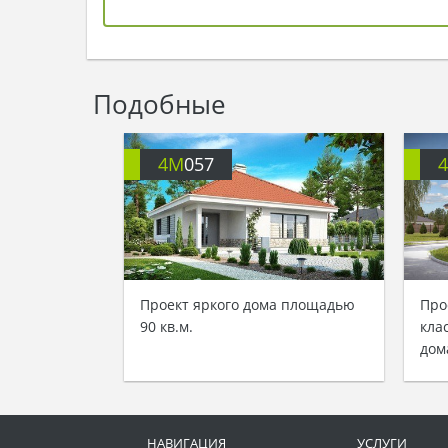
Подобные
4M
057
Проект яркого дома площадью
Про
90 кв.м.
кла
дом
НАВИГАЦИЯ
УСЛУГИ