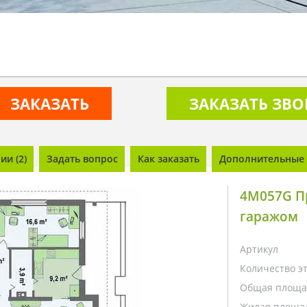
ЗАКАЗАТЬ
ЗАКАЗАТЬ ЗВ
и (2)
Задать вопрос
Как заказать
Дополнительные 
4M057G П
гаражом
Артикул
Количество э
Общая площа
Жилая площа