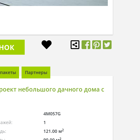
ОНОК
пакеты
Партнеры
роект небольшого дачного дома с
4M057G
тажей:
1
2
дь:
121.00 м
2
дь:
90.00 м