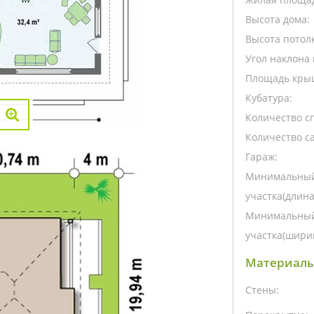
Высота дома:
Высота потолк
Угол наклона 
Площадь кры
Кубатура:
Количество с
Количество са
Гараж:
Минимальный
участка(длина
Минимальный
участка(ширин
Материалы
Стены: