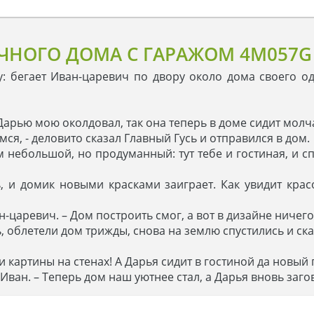
ЧНОГО ДОМА С ГАРАЖОМ 4M057G
ну: бегает Иван-царевич по двору около дома своего о
Дарью мою околдовал, так она теперь в доме сидит молча
мся, - деловито сказал Главный Гусь и отправился в дом.
 небольшой, но продуманный: тут тебе и гостиная, и с
, и домик новыми красками заиграет. Как увидит крас
ан-царевич. – Дом построить смог, а вот в дизайне ничег
, облетели дом трижды, снова на землю спустились и ска
, и картины на стенах! А Дарья сидит в гостиной да новый
 Иван. – Теперь дом наш уютнее стал, а Дарья вновь заго