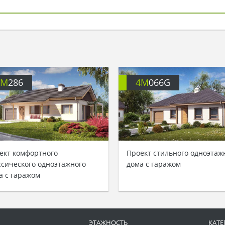
4M
286
4M
066G
ект комфортного
Проект стильного одноэтаж
ссического одноэтажного
дома с гаражом
а с гаражом
ЭТАЖНОСТЬ
КАТЕ