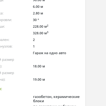
6.00 м
а:
2.80 м
кровли:
30 °
2
ши:
228.00 м
3
328.00 м
пален:
2
нузлов:
1
Гараж на одно авто
 размер
):
18.00 м
 размер
а):
19.00 м
:
газобетон, керамические
блоки