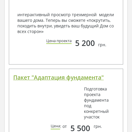
Вашему пожеланию и адаптировать его с учетом
конкретных геолого-топографических и климатических
условий, за дополнительную плату.
интерактивный просмотр трехмерной модели
вашего дома. Теперь вы сможете «покрутить,
Получить профессиональную консультацию у
походить внутри, увидеть ваш будущий Дом со
наших специалистов, Вы можете любым
всех сторон»
способом связи: закажите обратный звонок,
по viber, e-mail, телефон -
наши контакты
.
5 200
Цена проекта
грн.
Всегда рады Вам помочь!
Пакет "Адаптация фундамента"
Подготовка
проекта
фундамента
под
конкретный
участок
5 500
Цена
: от
грн.