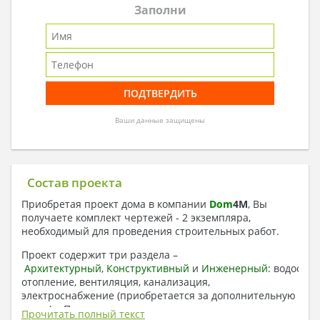
Заполни
Ваши данные защищены
Состав проекта
Приобретая проект дома в компании
Dom
4
M
, Вы
получаете комплект чертежей - 2 экземпляра,
необходимый для проведения строительных работ.
Проект содержит три раздела –
Архитектурный
,
Конструктивный
и
Инженерный:
водоснаб
отопление, вентиляция, канализация,
электроснабжение (приобретается за дополнительную
плату) + Пояснительная записка.
Прочитать полный текст