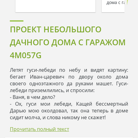
дома с гаражо
ПРОЕКТ НЕБОЛЬШОГО
ДАЧНОГО ДОМА С ГАРАЖОМ
4M057G
Летят гуси-лебеди по небу и видят картину:
бегает Иван-царевич по двору около дома
своего одноэтажного да руками машет. Гуси-
лебеди приземлились, и спросили:
- Ваня, в чем дело?
- Ох, гуси мои лебеди, Кащей бессмертный
Дарью мою околдовал, так она теперь в доме
сидит молча, и слова никому не скажет!
- Тихо, Ваня, не переживай. Сейчас разберемся,
Прочитать полный текст
- деловито сказал Главный Гусь и отправился в
дом.