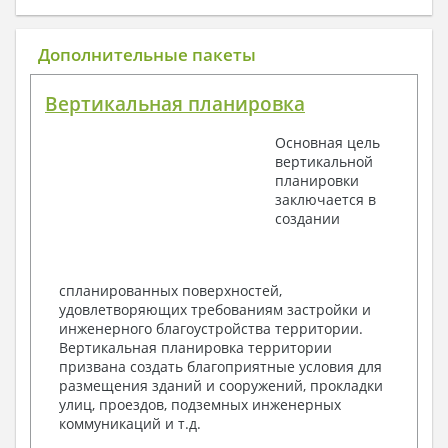
1. Архитектурный раздел:
Общие данные по проекту
Дополнительные пакеты
План координационных осей
Поэтажные кладочные планы
Вертикальная планировка
Поэтажные маркировочные планы с
экспликацией помещений
Основная цель
План кровли
вертикальной
Разрезы и состав конструкций
планировки
Фасады с ведомостью внешних отделок
заключается в
Элементы проемов – спецификация
создании
Ведомость перемычек – сечения и
спецификация
Экспликация полов
Объемы основных строительных материалов
спланированных поверхностей,
Архитектурные узлы в конструкциях
удовлетворяющих требованиям застройки и
2. Конструктивный раздел:
инженерного благоустройства территории.
Вертикальная планировка территории
Общие данные по проекту
призвана создать благоприятные условия для
Схемы расположения и расчеты фундаментов
размещения зданий и сооружений, прокладки
Элементы каркаса – схемы расположения
улиц, проездов, подземных инженерных
Схема расположения перекрытий
коммуникаций и т.д.
Опоры перекрытия на стены или Узлы