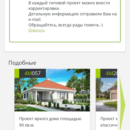
В каждый типовой проект можно внести
Иван. – Теперь дом наш уютнее стал, а Дарья
корректировки.
вновь заговорила!
Детальную информацию отправили Вам на
e-mail.
Обращайтесь, всегда рады помочь :)
Ответить
Подобные
4M
057
4M
286
Проект яркого дома площадью
Проект комфо
90 кв.м.
классического