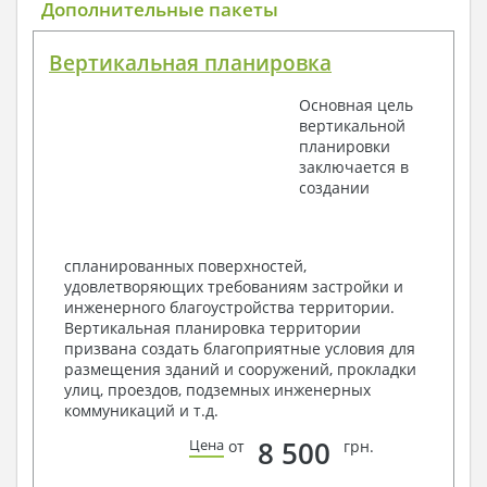
Общие данные по проекту
Дополнительные пакеты
План координационных осей
Поэтажные кладочные планы
Вертикальная планировка
Поэтажные маркировочные планы с
экспликацией помещений
Основная цель
План кровли
вертикальной
Разрезы и состав конструкций
планировки
Фасады с ведомостью внешних отделок
заключается в
Элементы проемов – спецификация
создании
Ведомость перемычек – сечения и
спецификация
Экспликация полов
Объемы основных строительных материалов
спланированных поверхностей,
Архитектурные узлы в конструкциях
удовлетворяющих требованиям застройки и
2. Конструктивный раздел:
инженерного благоустройства территории.
Вертикальная планировка территории
Общие данные по проекту
призвана создать благоприятные условия для
Схемы расположения и расчеты фундаментов
размещения зданий и сооружений, прокладки
Элементы каркаса – схемы расположения
улиц, проездов, подземных инженерных
Схема расположения перекрытий
коммуникаций и т.д.
Опоры перекрытия на стены или Узлы
армирования
8 500
Цена
от
грн.
Элементы кровли – схемы расположения
Чертежи отдельных элементов, узлы