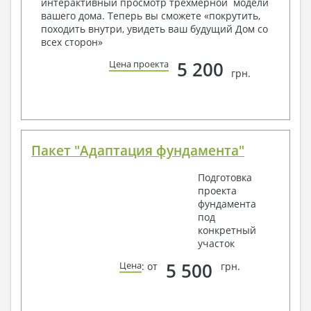
интерактивный просмотр трехмерной модели
вашего дома. Теперь вы сможете «покрутить,
Получить профессиональную консультацию у
походить внутри, увидеть ваш будущий Дом со
наших специалистов, Вы можете любым
всех сторон»
способом связи: закажите обратный звонок,
по viber, e-mail, телефон -
наши контакты
.
5 200
Цена проекта
грн.
Всегда рады Вам помочь!
Пакет "Адаптация фундамента"
Подготовка
проекта
фундамента
под
конкретный
участок
5 500
Цена
: от
грн.