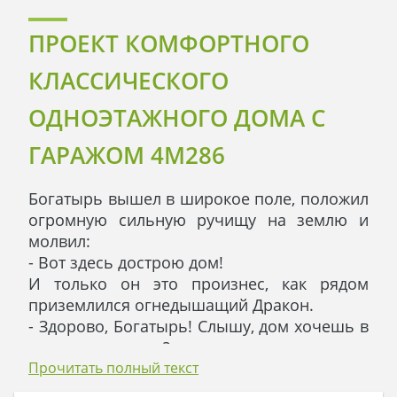
ПРОЕКТ КОМФОРТНОГО
КЛАССИЧЕСКОГО
ОДНОЭТАЖНОГО ДОМА С
ГАРАЖОМ 4M286
Богатырь вышел в широкое поле, положил
огромную сильную ручищу на землю и
молвил:
- Вот здесь дострою дом!
И только он это произнес, как рядом
приземлился огнедышащий Дракон.
- Здорово, Богатырь! Слышу, дом хочешь в
поле построить? - просило летающее
существо.
Прочитать полный текст
- Верно услышал! - ответил Богатырь.