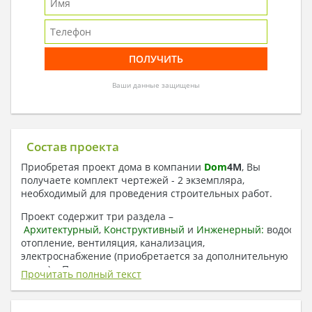
Ваши данные защищены
Состав проекта
Приобретая проект дома в компании
Dom
4
M
, Вы
получаете комплект чертежей - 2 экземпляра,
необходимый для проведения строительных работ.
Проект содержит три раздела –
Архитектурный
,
Конструктивный
и
Инженерный:
водоснаб
отопление, вентиляция, канализация,
электроснабжение (приобретается за дополнительную
плату) + Пояснительная записка.
Прочитать полный текст
1. Архитектурный раздел: