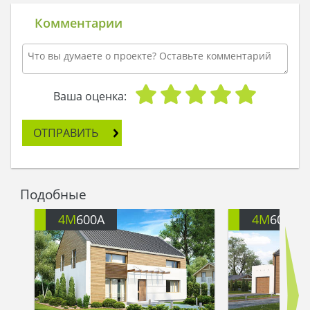
современным требованиям к
функциональности и комфортности домов.
Комментарии
Центром первого этажа, безусловно, станет
просторная гостиная с камином. К ней
примыкают светлая столовая с двумя окнами и
открытая кухня с вместительной кладовой.
Вместе все это объединяется в уютную дневную
Ваша оценка:
зону. На этом же этаже спроектированы
кабинет, ванная комната и прачечная.
ОТПРАВИТЬ
Важно отметить, что все помещения в доме
просторные и светлые. Вот и на втором этаже
три спальни и гардеробная впечатляют своими
размерами. А в большой ванной комнате кроме
Подобные
стандартного набора сантехники, можно
установить дополнительную душевую кубинку.
4M
600A
4M
600G