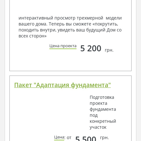
Вашему пожеланию и адаптировать его с учетом
конкретных геолого-топографических и климатических
условий, за дополнительную плату.
интерактивный просмотр трехмерной модели
вашего дома. Теперь вы сможете «покрутить,
Получить профессиональную консультацию у
походить внутри, увидеть ваш будущий Дом со
наших специалистов, Вы можете любым
всех сторон»
способом связи: закажите обратный звонок,
по viber, e-mail, телефон -
наши контакты
.
5 200
Цена проекта
грн.
Всегда рады Вам помочь!
Пакет "Адаптация фундамента"
Подготовка
проекта
фундамента
под
конкретный
участок
5 500
Цена
: от
грн.