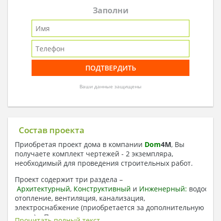
Заполни
Ваши данные защищены
Состав проекта
Приобретая проект дома в компании
Dom
4
M
, Вы
получаете комплект чертежей - 2 экземпляра,
необходимый для проведения строительных работ.
Проект содержит три раздела –
Архитектурный
,
Конструктивный
и
Инженерный:
водоснаб
отопление, вентиляция, канализация,
электроснабжение (приобретается за дополнительную
плату) + Пояснительная записка.
Прочитать полный текст