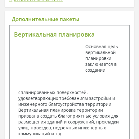
1. Архитектурный раздел:
Общие данные по проекту
Дополнительные пакеты
План координационных осей
Поэтажные кладочные планы
Вертикальная планировка
Поэтажные маркировочные планы с
экспликацией помещений
Основная цель
План кровли
вертикальной
Разрезы и состав конструкций
планировки
Фасады с ведомостью внешних отделок
заключается в
Элементы проемов – спецификация
создании
Ведомость перемычек – сечения и
спецификация
Экспликация полов
Объемы основных строительных материалов
спланированных поверхностей,
Архитектурные узлы в конструкциях
удовлетворяющих требованиям застройки и
2. Конструктивный раздел:
инженерного благоустройства территории.
Вертикальная планировка территории
Общие данные по проекту
призвана создать благоприятные условия для
Схемы расположения и расчеты фундаментов
размещения зданий и сооружений, прокладки
Элементы каркаса – схемы расположения
улиц, проездов, подземных инженерных
Схема расположения перекрытий
коммуникаций и т.д.
Опоры перекрытия на стены или Узлы