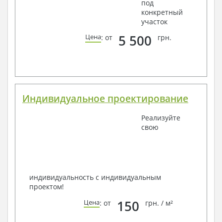
под
конкретный
участок
5 500
Цена
: от
грн.
Индивидуальное проектирование
Реализуйте
свою
индивидуальность с индивидуальным
проектом!
150
Цена
: от
грн. / м²