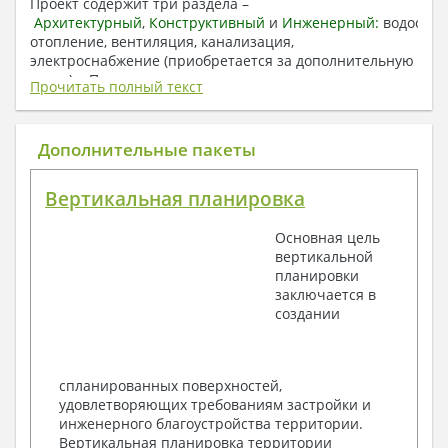
Проект содержит три раздела –
Архитектурный
,
Конструктивный
и
Инженерный:
водоснаб
отопление, вентиляция, канализация,
электроснабжение (приобретается за дополнительную
плату) + Пояснительная записка.
Прочитать полный текст
1. Архитектурный раздел:
Общие данные по проекту
Дополнительные пакеты
План координационных осей
Поэтажные кладочные планы
Вертикальная планировка
Поэтажные маркировочные планы с
экспликацией помещений
Основная цель
План кровли
вертикальной
Разрезы и состав конструкций
планировки
Фасады с ведомостью внешних отделок
заключается в
Элементы проемов – спецификация
создании
Ведомость перемычек – сечения и
спецификация
Экспликация полов
Объемы основных строительных материалов
спланированных поверхностей,
Архитектурные узлы в конструкциях
удовлетворяющих требованиям застройки и
2. Конструктивный раздел:
инженерного благоустройства территории.
Вертикальная планировка территории