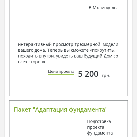
Наша команда Архитекторов, Конструкторов и
BIMx модель
Инженеров – всегда готовы воплотить Вашу мечту
-
в реальность!
Мы можем вносить любые изменения в проект по
Вашему пожеланию и адаптировать его с учетом
конкретных геолого-топографических и климатических
условий, за дополнительную плату.
интерактивный просмотр трехмерной модели
вашего дома. Теперь вы сможете «покрутить,
Получить профессиональную консультацию у
походить внутри, увидеть ваш будущий Дом со
наших специалистов, Вы можете любым
всех сторон»
способом связи: закажите обратный звонок,
по viber, e-mail, телефон -
наши контакты
.
5 200
Цена проекта
грн.
Всегда рады Вам помочь!
Пакет "Адаптация фундамента"
Подготовка
проекта
фундамента