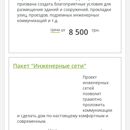
Общие данные по проекту
призвана создать благоприятные условия для
Схемы расположения и расчеты фундаментов
размещения зданий и сооружений, прокладки
Элементы каркаса – схемы расположения
улиц, проездов, подземных инженерных
Схема расположения перекрытий
коммуникаций и т.д.
Опоры перекрытия на стены или Узлы
армирования
8 500
Цена
от
грн.
Элементы кровли – схемы расположения
Чертежи отдельных элементов, узлы
крепления, сечения
Ведомости расхода стали и бетона
3. Инженерный раздел (приобретается по желанию
за дополнительную плату):
Пакет "Инженерные сети"
Водоснабжение и канализация
Проект
инженерных
Условные обозначения с общими данными
сетей
Поэтажная система водоснабжения и
позволит
канализации
грамотно
Аксонометрическая схема водоснабжения и
проложить
канализации
коммуникации
Узлы и спецификация материалов
и сделать дом по-настоящему комфортным и
Отопление, вентиляция
современным.
Условные обозначения с общими данными