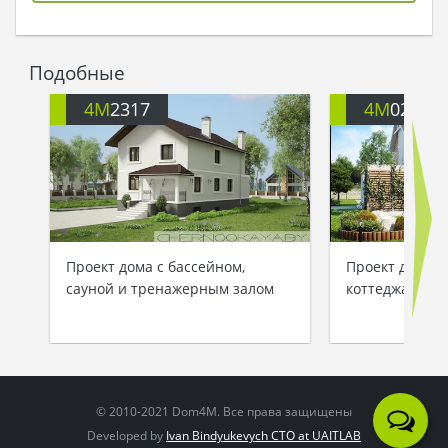
Подобные
4M
2317
4M
027
Проект дома с бассейном,
Проект двухэт
сауной и тренажерным залом
коттеджа площ
© 2010-2021 Dom4M. Все права защищены
Developed by
Ivan Bindyukevych CTO at UAITLAB