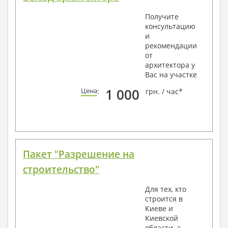
Получите
консультацию
и
рекомендации
от
архитектора у
Вас на участке
1 000
Цена
:
грн. / час*
Пакет "Разрешение на
строительство"
Для тех, кто
строится в
Киеве и
Киевской
области, а