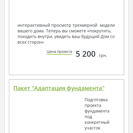
Мы можем вносить любые изменения в проект по
Вашему пожеланию и адаптировать его с учетом
конкретных геолого-топографических и климатических
условий, за дополнительную плату.
интерактивный просмотр трехмерной модели
вашего дома. Теперь вы сможете «покрутить,
Получить профессиональную консультацию у
походить внутри, увидеть ваш будущий Дом со
наших специалистов, Вы можете любым
всех сторон»
способом связи: закажите обратный звонок,
по viber, e-mail, телефон -
наши контакты
.
5 200
Цена проекта
грн.
Всегда рады Вам помочь!
Пакет "Адаптация фундамента"
Подготовка
проекта
фундамента
под
конкретный
участок