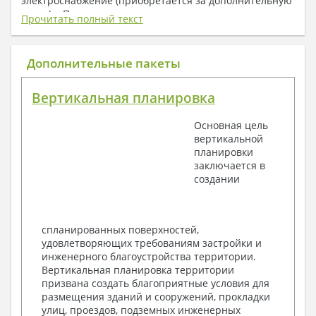
электроснабжение (приобретается за дополнительную
плату) + Пояснительная записка.
Прочитать полный текст
1. Архитектурный раздел:
Общие данные по проекту
Дополнительные пакеты
План координационных осей
Поэтажные кладочные планы
Вертикальная планировка
Поэтажные маркировочные планы с
экспликацией помещений
Основная цель
План кровли
вертикальной
Разрезы и состав конструкций
планировки
Фасады с ведомостью внешних отделок
заключается в
Элементы проемов – спецификация
создании
Ведомость перемычек – сечения и
спецификация
Экспликация полов
Объемы основных строительных материалов
спланированных поверхностей,
Архитектурные узлы в конструкциях
удовлетворяющих требованиям застройки и
2. Конструктивный раздел:
инженерного благоустройства территории.
Вертикальная планировка территории
Общие данные по проекту
призвана создать благоприятные условия для
Схемы расположения и расчеты фундаментов
размещения зданий и сооружений, прокладки
Элементы каркаса – схемы расположения
улиц, проездов, подземных инженерных