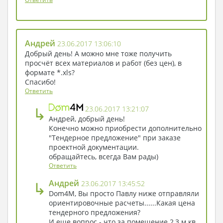
новые удачи и достижения.
За год Жан Ив полностью закончил
строительство, превратив свой небольшой дом
в живое существо, дышащее теплом камина
Андрей
23.06.2017 13:06:10
зимой и охлаждающее закрытыми ставнями
Добрый день! А можно мне тоже получить
летом. Оставалось лишь завести бортовой
просчёт всех материалов и работ (без цен), в
журнал или написать дневник о том, как
формате *.xls?
скромное бунгало может обогатить жизнь
Спасибо!
новыми красками.
Ответить
↳
23.06.2017 13:21:07
Андрей, добрый день!
Конечно можно приобрести дополнительно
"Тендерное предложение" при заказе
проектной документации.
обращайтесь, всегда Вам рады)
Ответить
↳
Андрей
23.06.2017 13:45:52
Dom4M, Вы просто Павлу ниже отправляли
ориентировочные расчеты......Какая цена
тендерного предложения?
И еще вопрос - что за помещение 2,3 м.кв.