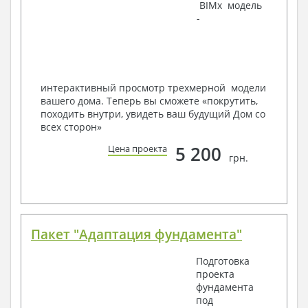
BIMx модель
Инженеров – всегда готовы воплотить Вашу мечту
-
в реальность!
Мы можем вносить любые изменения в проект по
Вашему пожеланию и адаптировать его с учетом
конкретных геолого-топографических и климатических
условий, за дополнительную плату.
интерактивный просмотр трехмерной модели
вашего дома. Теперь вы сможете «покрутить,
Получить профессиональную консультацию у
походить внутри, увидеть ваш будущий Дом со
наших специалистов, Вы можете любым
всех сторон»
способом связи: закажите обратный звонок,
по viber, e-mail, телефон -
наши контакты
.
5 200
Цена проекта
грн.
Всегда рады Вам помочь!
Пакет "Адаптация фундамента"
Подготовка
проекта
фундамента
под