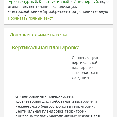
Архитектурный
,
Конструктивный
и
Инженерный:
водоснаб
отопление, вентиляция, канализация,
электроснабжение (приобретается за дополнительную
плату) + Пояснительная записка.
Прочитать полный текст
1. Архитектурный раздел:
Общие данные по проекту
Дополнительные пакеты
План координационных осей
Поэтажные кладочные планы
Вертикальная планировка
Поэтажные маркировочные планы с
экспликацией помещений
Основная цель
План кровли
вертикальной
Разрезы и состав конструкций
планировки
Фасады с ведомостью внешних отделок
заключается в
Элементы проемов – спецификация
создании
Ведомость перемычек – сечения и
спецификация
Экспликация полов
Объемы основных строительных материалов
спланированных поверхностей,
Архитектурные узлы в конструкциях
удовлетворяющих требованиям застройки и
2. Конструктивный раздел:
инженерного благоустройства территории.
Вертикальная планировка территории
Общие данные по проекту
призвана создать благоприятные условия для