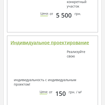
конкретный
участок
5 500
Цена
: от
грн.
Индивидуальное проектирование
Реализуйте
свою
индивидуальность с индивидуальным
проектом!
150
Цена
: от
грн. / м²