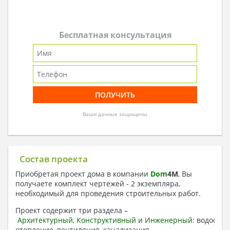
Бесплатная консультация
Ваши данные защищены
Состав проекта
Приобретая проект дома в компании
Dom
4
M
, Вы
получаете комплект чертежей - 2 экземпляра,
необходимый для проведения строительных работ.
Проект содержит три раздела –
Архитектурный
,
Конструктивный
и
Инженерный:
водоснаб
отопление, вентиляция, канализация,