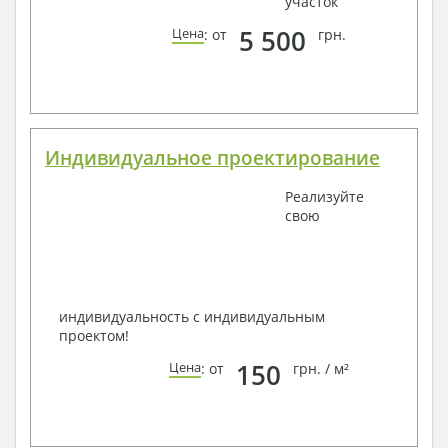
участок
5 500
Цена
: от
грн.
Индивидуальное проектирование
Реализуйте
свою
индивидуальность с индивидуальным
проектом!
150
Цена
: от
грн. / м²