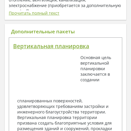
электроснабжение (приобретается за дополнительную
плату) + Пояснительная записка.
Прочитать полный текст
1. Архитектурный раздел:
Общие данные по проекту
Дополнительные пакеты
План координационных осей
Поэтажные кладочные планы
Вертикальная планировка
Поэтажные маркировочные планы с
экспликацией помещений
Основная цель
План кровли
вертикальной
Разрезы и состав конструкций
планировки
Фасады с ведомостью внешних отделок
заключается в
Элементы проемов – спецификация
создании
Ведомость перемычек – сечения и
спецификация
Экспликация полов
Объемы основных строительных материалов
спланированных поверхностей,
Архитектурные узлы в конструкциях
удовлетворяющих требованиям застройки и
2. Конструктивный раздел:
инженерного благоустройства территории.
Вертикальная планировка территории
Общие данные по проекту
призвана создать благоприятные условия для
Схемы расположения и расчеты фундаментов
размещения зданий и сооружений, прокладки
Элементы каркаса – схемы расположения