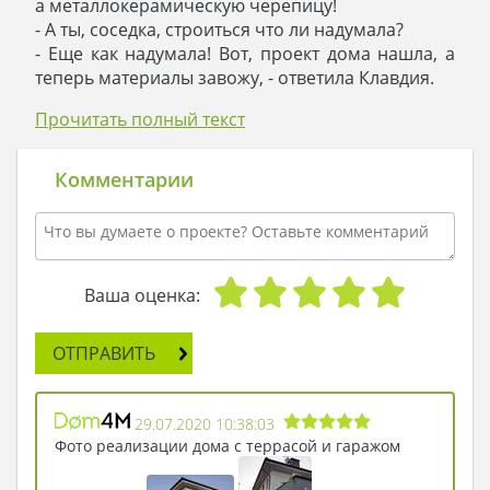
а металлокерамическую черепицу!
- А ты, соседка, строиться что ли надумала?
- Еще как надумала! Вот, проект дома нашла, а
теперь материалы завожу, - ответила Клавдия.
- Что за дом будет - не унималась соседка.
Прочитать полный текст
- Сами посмотрите и оцените, - и Клавдия
протянула Алевтине Васильевне проект
строящегося дома.
Комментарии
- О, дык тут два этажа, много жилого места. А это
что такое? Гараж встроенный? Ох, и модный дом
у тебя, Клавдия! Такое строение хоть шифером
укрой, хоть черепицей, все равно красивым
выйдет - нахваливала домик соседка.
Ваша оценка:
- Уж польстили, так польстили, соседушка. Вот
построится дом – я вас на чай приглашу, а пока
ОТПРАВИТЬ
пожелайте нам удачного строительства.
- Так ни пуха! Жди к новоселью: как приду в
гости, так попробуй меня потом выпроводи -
29.07.2020 10:38:03
подмигнула Алевтина Васильевна и скрылась в
Фото реализации дома с террасой и гаражом
саду…