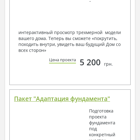
-
в реальность!
Мы можем вносить любые изменения в проект по
Вашему пожеланию и адаптировать его с учетом
конкретных геолого-топографических и климатических
условий, за дополнительную плату.
интерактивный просмотр трехмерной модели
вашего дома. Теперь вы сможете «покрутить,
Получить профессиональную консультацию у
походить внутри, увидеть ваш будущий Дом со
наших специалистов, Вы можете любым
всех сторон»
способом связи: закажите обратный звонок,
по viber, e-mail, телефон -
наши контакты
.
5 200
Цена проекта
грн.
Всегда рады Вам помочь!
Пакет "Адаптация фундамента"
Подготовка
проекта
фундамента
под
конкретный