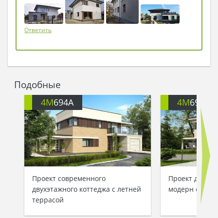
Ответить
Подобные
4M
694A
4M
694B
Проект современного
Проект двухэт
двухэтажного коттеджа с летней
модерн с гар
террасой