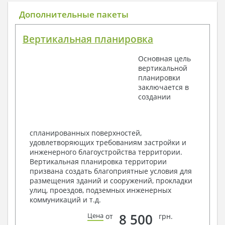
Общие данные по проекту
Дополнительные пакеты
План координационных осей
Поэтажные кладочные планы
Вертикальная планировка
Поэтажные маркировочные планы с
экспликацией помещений
Основная цель
План кровли
вертикальной
Разрезы и состав конструкций
планировки
Фасады с ведомостью внешних отделок
заключается в
Элементы проемов – спецификация
создании
Ведомость перемычек – сечения и
спецификация
Экспликация полов
Объемы основных строительных материалов
спланированных поверхностей,
Архитектурные узлы в конструкциях
удовлетворяющих требованиям застройки и
2. Конструктивный раздел:
инженерного благоустройства территории.
Вертикальная планировка территории
Общие данные по проекту
призвана создать благоприятные условия для
Схемы расположения и расчеты фундаментов
размещения зданий и сооружений, прокладки
Элементы каркаса – схемы расположения
улиц, проездов, подземных инженерных
Схема расположения перекрытий
коммуникаций и т.д.
Опоры перекрытия на стены или Узлы
армирования
8 500
Цена
от
грн.
Элементы кровли – схемы расположения