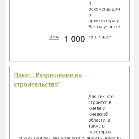
и
рекомендации
от
архитектора у
Вас на участке
1 000
Цена
:
грн. / час*
Пакет "Разрешение на
строительство"
Для тех, кто
строится в
Киеве и
Киевской
области, а
также в
некоторых
других городах, мы можем предложить помощь