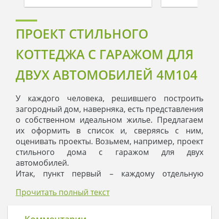
ПРОЕКТ СТИЛЬНОГО
КОТТЕДЖА С ГАРАЖОМ ДЛЯ
ДВУХ АВТОМОБИЛЕЙ 4M104
У каждого человека, решившего построить
загородный дом, наверняка, есть представления
о собственном идеальном жилье. Предлагаем
их оформить в список и, сверяясь с ним,
оценивать проекты. Возьмем, например, проект
стильного дома с гаражом для двух
автомобилей.
Итак, пункт первый – каждому отдельную
комнату. Без проблем, добро пожаловать в
Прочитать полный текст
мансарду. Плюс ванная и дополнительная
комната, в которой можно устроить прачечную.
К тому же, в самой большой комнате
Комментарии