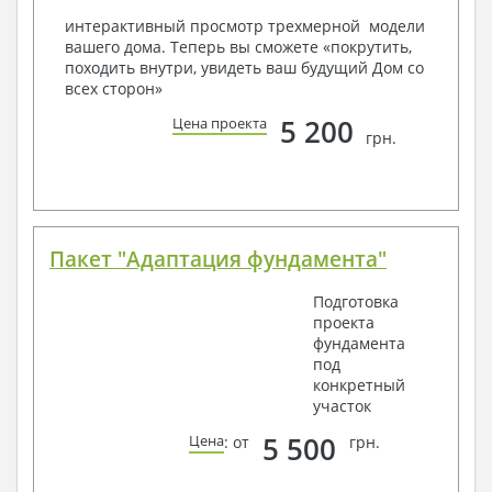
условий, за дополнительную плату.
интерактивный просмотр трехмерной модели
вашего дома. Теперь вы сможете «покрутить,
Получить профессиональную консультацию у
походить внутри, увидеть ваш будущий Дом со
наших специалистов, Вы можете любым
всех сторон»
способом связи: закажите обратный звонок,
по viber, e-mail, телефон -
наши контакты
.
5 200
Цена проекта
грн.
Всегда рады Вам помочь!
Пакет "Адаптация фундамента"
Подготовка
проекта
фундамента
под
конкретный
участок
5 500
Цена
: от
грн.