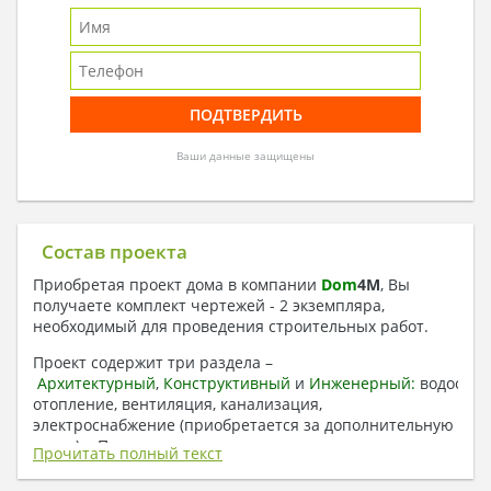
Ваши данные защищены
Состав проекта
Приобретая проект дома в компании
Dom
4
M
, Вы
получаете комплект чертежей - 2 экземпляра,
необходимый для проведения строительных работ.
Проект содержит три раздела –
Архитектурный
,
Конструктивный
и
Инженерный:
водоснаб
отопление, вентиляция, канализация,
электроснабжение (приобретается за дополнительную
плату) + Пояснительная записка.
Прочитать полный текст
1. Архитектурный раздел: