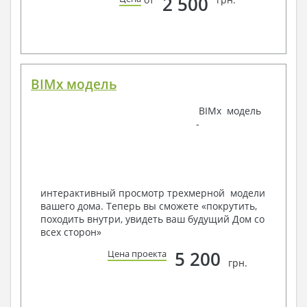
2 500
канализации
Аксонометрическая схема водоснабжения и
канализации
Узлы и спецификация материалов
Отопление, вентиляция
BIMx модель
Условные обозначения с общими данными
Система вентиляции
Система отопления
BIMx модель
Аксонометрическая схема системы отопления
-
Тепловая схема
Спецификация материалов
Электротехнические решения:
Условные обозначения и общие данные
интерактивный просмотр трехмерной модели
Принципиальная схема ВРУ
вашего дома. Теперь вы сможете «покрутить,
План сетей освещения, план силовых сетей
походить внутри, увидеть ваш будущий Дом со
Схема системы уравнения потенциалов
всех сторон»
Схема повторного контура заземления
5 200
Цена проекта
Спецификация материалов
грн.
Проект является типовым и не учитывает конкретных
условий строительства