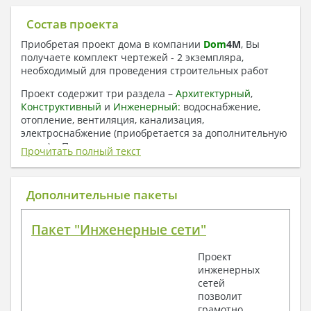
Состав проекта
Приобретая проект дома в компании
Dom
4
M
, Вы
получаете комплект чертежей - 2 экземпляра,
необходимый для проведения строительных работ
Проект содержит три раздела –
Архитектурный
,
Конструктивный
и
Инженерный:
водоснабжение,
отопление, вентиляция, канализация,
электроснабжение (приобретается за дополнительную
плату) + Пояснительная записка.
Прочитать полный текст
1. Архитектурный раздел:
Общие данные по проекту
Дополнительные пакеты
План координационных осей
Поэтажные кладочные планы
Пакет "Инженерные сети"
Поэтажные маркировочные планы с
экспликацией помещений
Проект
План кровли
инженерных
Разрезы и состав конструкций
сетей
Фасады с ведомостью внешних отделок
позволит
Элементы проемов – спецификация
грамотно
Ведомость перемычек – сечения и