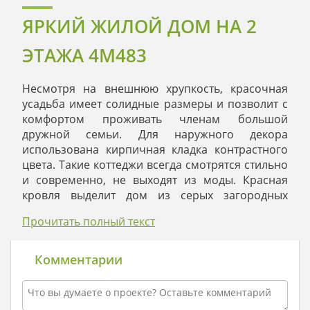
ЯРКИЙ ЖИЛОЙ ДОМ НА 2
ЭТАЖА 4M483
Несмотря на внешнюю хрупкость, красочная
усадьба имеет солидные размеры и позволит с
комфортом проживать членам большой
дружной семьи. Для наружного декора
использована кирпичная кладка контрастного
цвета. Такие коттеджи всегда смотрятся стильно
и современно, не выходят из моды. Красная
кровля выделит дом из серых загородных
построек. Зеленая растительность с беседками,
Прочитать полный текст
дорожками и яркими цветами станет
прекрасным фоном для коттеджа и только
подчеркнет его совершенство.
Комментарии
Первый этаж включает множество помещений
самого разного назначения. Встроенный гараж
позволяет с комфортом разместить одну