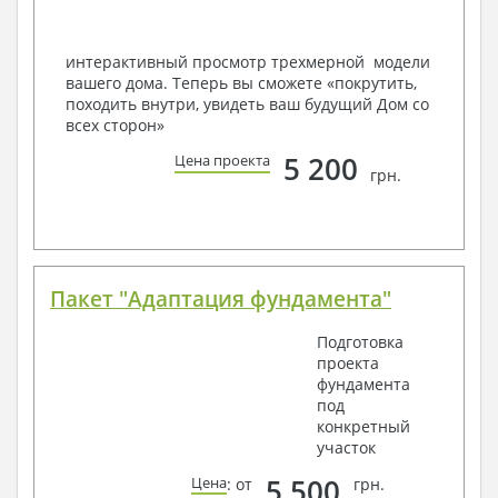
Вашему пожеланию и адаптировать его с учетом
конкретных геолого-топографических и климатических
условий, за дополнительную плату.
интерактивный просмотр трехмерной модели
вашего дома. Теперь вы сможете «покрутить,
Получить профессиональную консультацию у
походить внутри, увидеть ваш будущий Дом со
наших специалистов, Вы можете любым
всех сторон»
способом связи: закажите обратный звонок,
по viber, e-mail, телефон -
наши контакты
.
5 200
Цена проекта
грн.
Всегда рады Вам помочь!
Пакет "Адаптация фундамента"
Подготовка
проекта
фундамента
под
конкретный
участок
5 500
Цена
: от
грн.