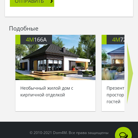
ОТПРАВИТЬ
Подобные
4M
166A
4M
722
Необычный жилой дом с
Презентабель
кирпичной отделкой
просторной з
гостей
© 2010-2021 Dom4M. Все права защищены