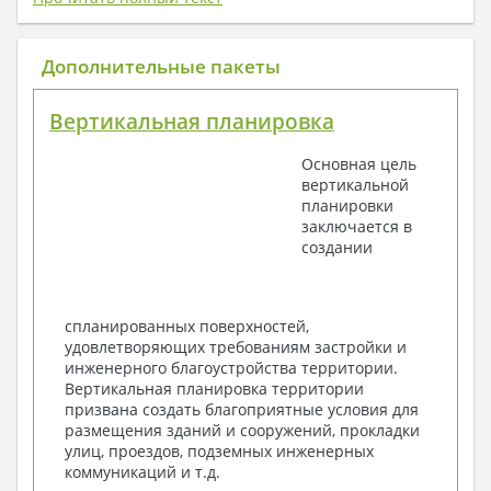
1. Архитектурный раздел:
Общие данные по проекту
Дополнительные пакеты
План координационных осей
Поэтажные кладочные планы
Вертикальная планировка
Поэтажные маркировочные планы с
экспликацией помещений
Основная цель
План кровли
вертикальной
Разрезы и состав конструкций
планировки
Фасады с ведомостью внешних отделок
заключается в
Элементы проемов – спецификация
создании
Ведомость перемычек – сечения и
спецификация
Экспликация полов
Объемы основных строительных материалов
спланированных поверхностей,
Архитектурные узлы в конструкциях
удовлетворяющих требованиям застройки и
2. Конструктивный раздел:
инженерного благоустройства территории.
Вертикальная планировка территории
Общие данные по проекту
призвана создать благоприятные условия для
Схемы расположения и расчеты фундаментов
размещения зданий и сооружений, прокладки
Элементы каркаса – схемы расположения
улиц, проездов, подземных инженерных
Схема расположения перекрытий
коммуникаций и т.д.
Опоры перекрытия на стены или Узлы