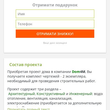
Отримати подарунок
Ваші дані захищені
Состав проекта
Приобретая проект дома в компании
Dom
4
M
, Вы
получаете комплект чертежей - 2 экземпляра,
необходимый для проведения строительных работ.
Проект содержит три раздела –
Архитектурный
,
Конструктивный
и
Инженерный:
водоснаб
отопление, вентиляция, канализация,
электроснабжение (приобретается за дополнительную
плату) + Пояснительная записка.
Прочитать полный текст