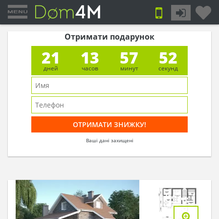
Отримати подарунок
21
13
57
51
дней
часов
минут
секунд
Ваші дані захищені