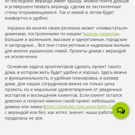
от последней, веранда имеет крышу. Можно пойти дальше
и усовершенствовать веранду, сделав ее застекленные
стены открывающимися. Так и зимой и летом будет
комфортно и удобно.
Украина во многих своих регионах может «похвастаться»
домиками, построенными по нашим '
эконом проектам
.
Большие и маленькие, высокие и одноэтажные, городские
и загородные… Все они стали уютным и надежным жильем
для многих украинских семей. Проекты домов с верандой
не исключение.
Основная задача архитекторов сделать проект такого
дома, в котором жить будет удобно и хорошо. Здесь важна
и функциональность, и удобная планировка, и размер
дома. Для наших сотрудников важна не только цена
проекта, но и моральное удовлетворение от увиденных
восторгов и восхищения клиентов. Если клиент остался
доволен и получил именно такой проект небольшоо
домика или замка (
https://dom4m.com.ua/proekty-zamkov/
),
с верандой или без, как хотел, значит, наша работа
проделана не зря.