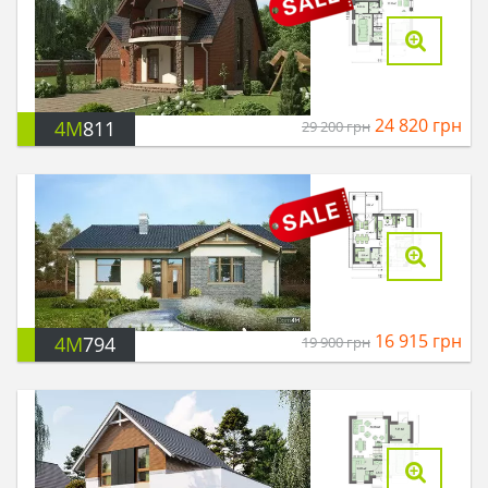
24 820
грн
4M
811
29 200
грн
16 915
грн
4M
794
19 900
грн