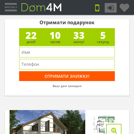
Отримати подарунок
22
10
33
4
дней
часов
минут
секунд
Ваші дані захищені