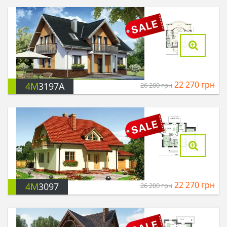
22 270
грн
4M
3197A
26 200
грн
22 270
грн
4M
3097
26 200
грн