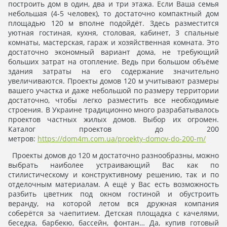
построить дом в один, два и три этажа. Если Ваша семья
небольшая (4-5 человек), то достаточно компактный дом
площадью 120 м вполне подойдёт. Здесь разместится
уютная гостиная, кухня, столовая, кабинет, 3 спальные
комнаты, мастерская, гараж и хозяйственная комната. Это
достаточно экономный вариант дома, не требующий
больших затрат на отопление. Ведь при большом объёме
здания затраты на его содержание значительно
увеличиваются. Проекты домов 120 м учитывают размеры
вашего участка и даже небольшой по размеру территории
достаточно, чтобы легко разместить все необходимые
строения. В Украине традиционно много разрабатывалось
проектов частных жилых домов. Выбор их огромен.
Каталог проектов до 200
метров:
https://dom4m.com.ua/proekty-domov-do-200-m/
Проекты домов до 120 м достаточно разнообразны, можно
выбрать наиболее устраивающий Вас как по
стилистическому и конструктивному решению, так и по
отделочным материалам. А ещё у Вас есть возможность
разбить цветник под окном гостиной и обустроить
веранду, на которой летом вся дружная компания
соберётся за чаепитием. Детская площадка с качелями,
беседка, барбекю, бассейн, фонтан… Да, купив готовый