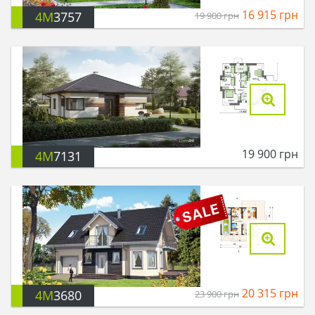
16 915
грн
4M
3757
19 900
грн
19 900
грн
4M
7131
20 315
грн
4M
3680
23 900
грн