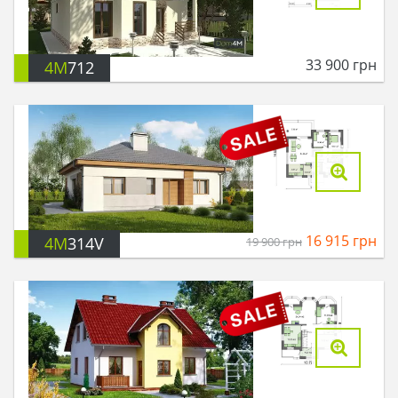
33 900
грн
4M
712
16 915
грн
4M
314V
19 900
грн