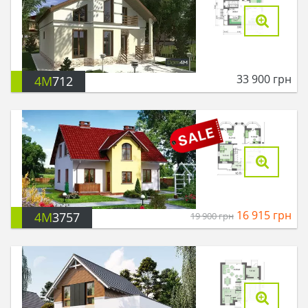
33 900
грн
4M
712
16 915
грн
4M
3757
19 900
грн