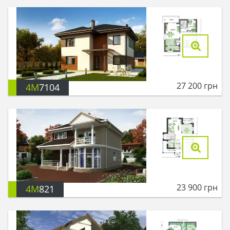
27 200
грн
4M
7104
23 900
грн
4M
821