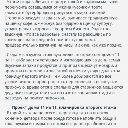
Утром сюда забегают перед школой и садиком малыши
перекусить оставшимся от ужина кусочком торта,
захватить бутерброды и ринуться в мир познаний.
Степенно заходит глава семьи, выпивает традиционную
чашечку кофе и, чмокнув благодарно в щечку супругу,
уходит решать взрослые вопросы бизнеса. Радостно
вздохнув, что все здоровы и счастливо разошлись по
своим делам, последней покинет кухню мама,
предварительно взглянув на часы и ахнув, как уже поздно.
Сюда же, в кухню-столовую жилья по проектам домов 11
на 11 собирается уставшая и изголодавшая за день семья.
Вкусные запахи продуктов и приправ щекочут ноздри, а
ароматы свежеприготовленной выпечки уходят далеко за
границу первого этажа. Тем более добираются во все
уголки нижнего пространства, переполняют гостиную, и
прихожую, врываются в спальню для старичков, мешаются
дедушке сосредоточиться на газете, заставляют идти в
разведку на поиски пирожков.
Проект дома 11 на 11: планировка второго этажа
Второй этаж чаще всего - царство для сна и покоя.
Конечно, детвора после обеда готова наполнить общий
холл шумом и гамом, но потом все равно разбежится по