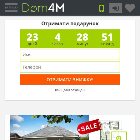
Отримати подарунок
23
4
28
51
дней
часов
минут
секунд
Ваші дані захищені