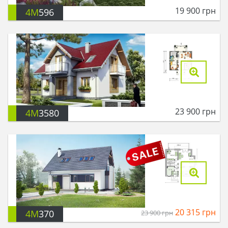
19 900
грн
4M
596
23 900
грн
4M
3580
20 315
грн
4M
370
23 900
грн