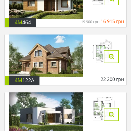
16 915
грн
4M
464
19 900
грн
22 200
грн
4M
122A