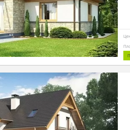
Це
Пл