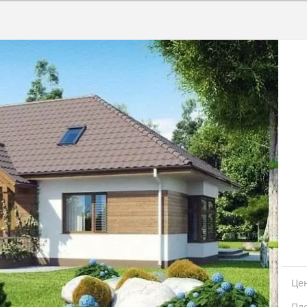
Це
Пл