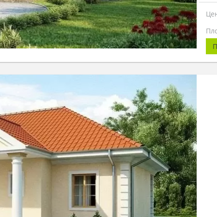
Це
Пл