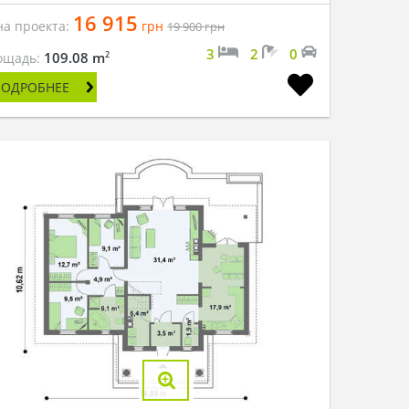
16 915
на проекта:
грн
19 900
грн
3
2
0
2
109.08 m
ощадь:
ПОДРОБНЕЕ