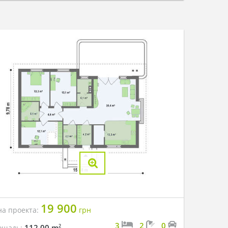
19 900
на проекта:
грн
3
2
0
2
112.00 m
ощадь: