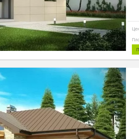
Це
Пл