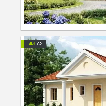
4M
162