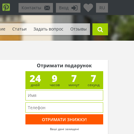
Контакты
Вход
RU
ние
Статьи
Задать вопрос
Отзывы
Отримати подарунок
24
9
7
4
дней
часов
минут
секунд
Ваші дані захищені