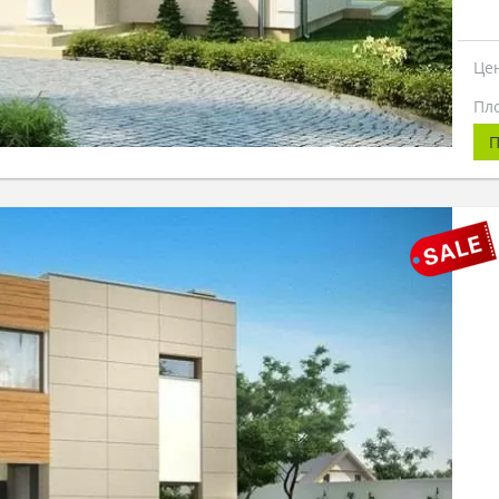
Це
Пл