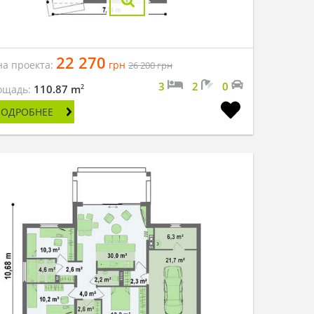
22 270
на проекта:
грн
26 200
грн
3
2
0
2
110.87 m
ощадь:
ПОДРОБНЕЕ