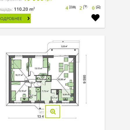
4
2
0
2
110.20 m
ощадь:
ПОДРОБНЕЕ