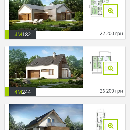
22 200
грн
4M
182
26 200
грн
4M
244