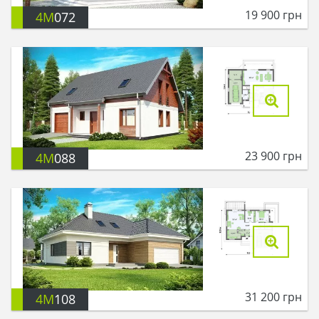
19 900
грн
4M
072
23 900
грн
4M
088
31 200
грн
4M
108