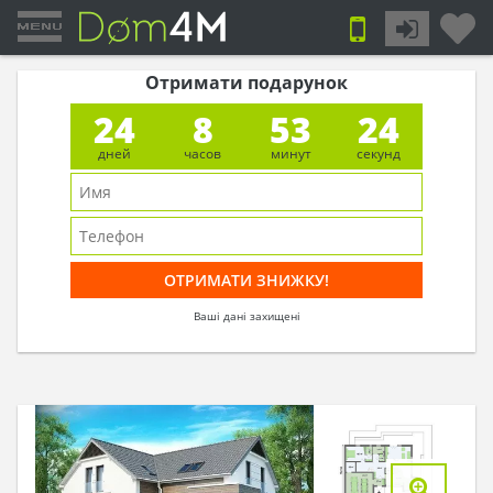
Отримати подарунок
24
8
53
23
дней
часов
минут
секунд
Ваші дані захищені