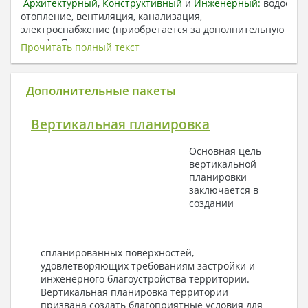
Архитектурный
,
Конструктивный
и
Инженерный:
водоснаб
отопление, вентиляция, канализация,
электроснабжение (приобретается за дополнительную
плату) + Пояснительная записка.
Прочитать полный текст
1. Архитектурный раздел:
Общие данные по проекту
Дополнительные пакеты
План координационных осей
Поэтажные кладочные планы
Вертикальная планировка
Поэтажные маркировочные планы с
экспликацией помещений
Основная цель
План кровли
вертикальной
Разрезы и состав конструкций
планировки
Фасады с ведомостью внешних отделок
заключается в
Элементы проемов – спецификация
создании
Ведомость перемычек – сечения и
спецификация
Экспликация полов
Объемы основных строительных материалов
спланированных поверхностей,
Архитектурные узлы в конструкциях
удовлетворяющих требованиям застройки и
2. Конструктивный раздел:
инженерного благоустройства территории.
Вертикальная планировка территории
Общие данные по проекту
призвана создать благоприятные условия для