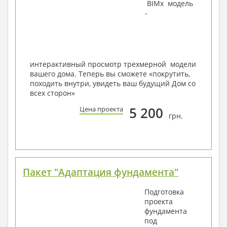
BIMx модель
Инженеров – всегда готовы воплотить Вашу мечту
-
в реальность!
Мы можем вносить любые изменения в проект по
Вашему пожеланию и адаптировать его с учетом
конкретных геолого-топографических и климатических
условий, за дополнительную плату.
интерактивный просмотр трехмерной модели
вашего дома. Теперь вы сможете «покрутить,
Получить профессиональную консультацию у
походить внутри, увидеть ваш будущий Дом со
наших специалистов, Вы можете любым
всех сторон»
способом связи: закажите обратный звонок,
по viber, e-mail, телефон -
наши контакты
.
5 200
Цена проекта
грн.
Всегда рады Вам помочь!
Пакет "Адаптация фундамента"
Подготовка
проекта
фундамента
под