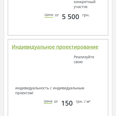
конкретный
участок
5 500
Цена
: от
грн.
Индивидуальное проектирование
Реализуйте
свою
индивидуальность с индивидуальным
проектом!
150
Цена
: от
грн. / м²