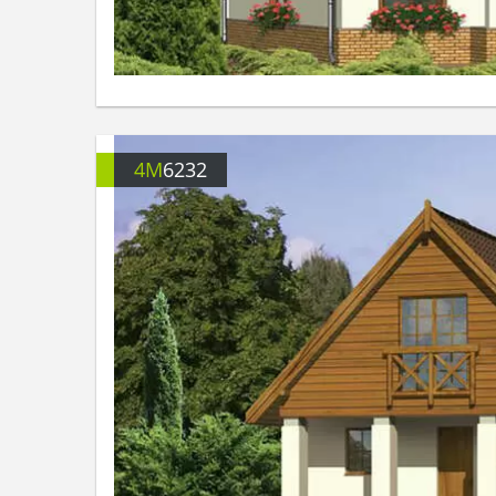
4M
6232