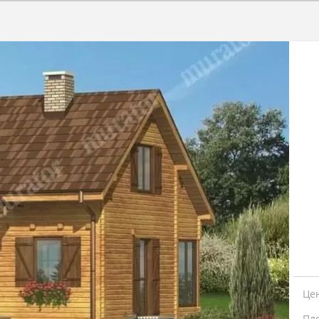
Це
Пл