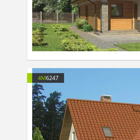
4M
6247