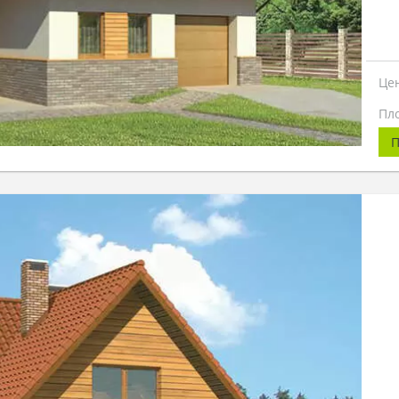
Це
Пл