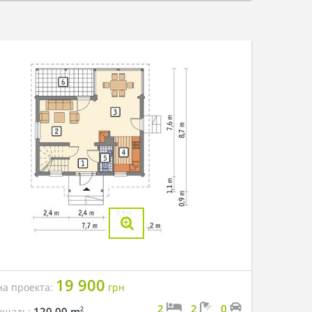
19 900
на проекта:
грн
2
2
0
2
120.00 m
ощадь: