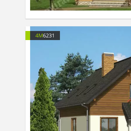
4M
6231