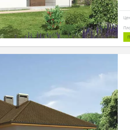
Це
Пл