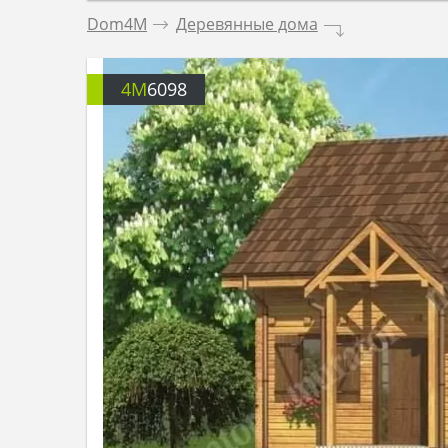
Dom4M
.
Деревянные дома
.
4M
6098