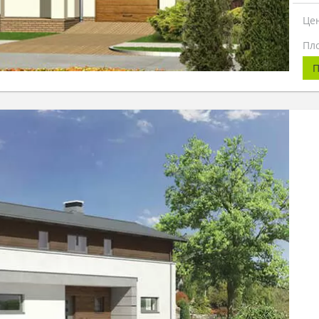
Це
Пл