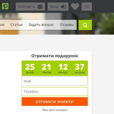
Контакты
Вход
RU
ние
Статьи
Задать вопрос
Отзывы
Отримати подарунок
25
21
12
34
дней
часов
минут
секунд
Ваші дані захищені