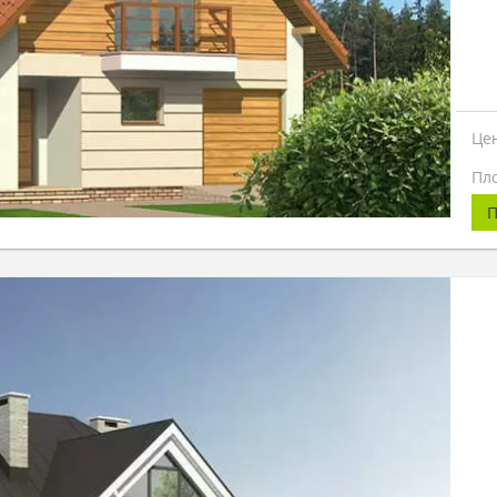
Це
Пл