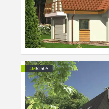
4M
6250A