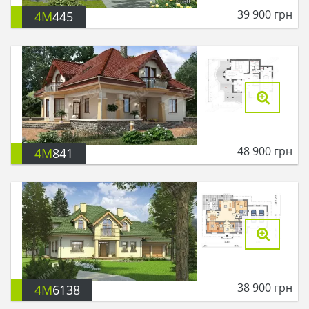
39 900
грн
4M
445
48 900
грн
4M
841
38 900
грн
4M
6138