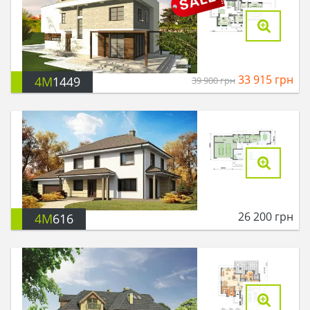
33 915
грн
4M
1449
39 900
грн
26 200
грн
4M
616