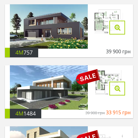
39 900
грн
4M
757
33 915
грн
4M
1484
39 900
грн