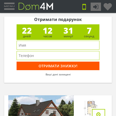
Отримати подарунок
22
12
31
6
дней
часов
минут
секунд
Ваші дані захищені